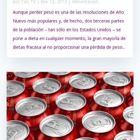
por
Tao TV
|
Ene 12, 2013
|
Alimentacion
Aunque perder peso es una de las resoluciones de Año
Nuevo más populares y, de hecho, dos terceras partes
de la población – tan sólo en los Estados Unidos – se
pone a dieta en cualquier momento, la gran mayoría de
dietas fracasa al no proporcionar una pérdida de peso...