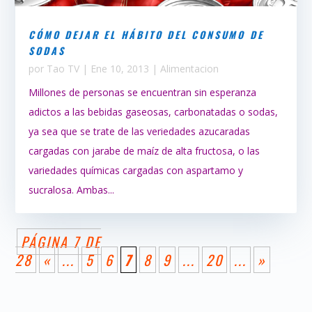
CÓMO DEJAR EL HÁBITO DEL CONSUMO DE
SODAS
por
Tao TV
|
Ene 10, 2013
|
Alimentacion
Millones de personas se encuentran sin esperanza
adictos a las bebidas gaseosas, carbonatadas o sodas,
ya sea que se trate de las veriedades azucaradas
cargadas con jarabe de maíz de alta fructosa, o las
variedades químicas cargadas con aspartamo y
sucralosa. Ambas...
PÁGINA 7 DE
28
«
...
5
6
7
8
9
...
20
...
»