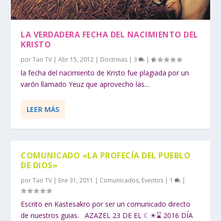
LA VERDADERA FECHA DEL NACIMIENTO DEL
KRISTO
por
Tao TV
|
Abr 15, 2012
|
Doctrinas
|
3
|
la fecha del nacimiento de Kristo fue plagiada por un
varón llamado Yeuz que aprovecho las...
LEER MÁS
COMUNICADO «LA PROFECÍA DEL PUEBLO
DE DIOS»
por
Tao TV
|
Ene 31, 2011
|
Comunicados
,
Eventos
|
1
|
Escrito en Kastesakro por ser un comunicado directo
de nuestros guias. AZAZEL 23 DE EL ☾☀⌛ 2016 DÍA