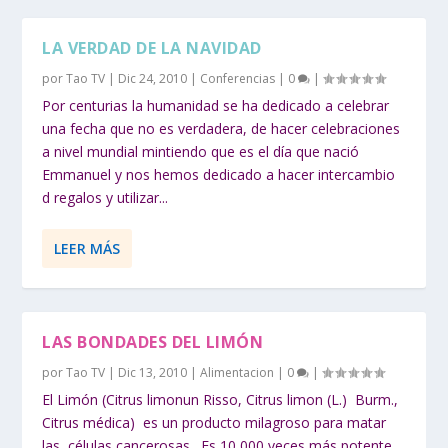
LA VERDAD DE LA NAVIDAD
por
Tao TV
|
Dic 24, 2010
|
Conferencias
|
0
|
Por centurias la humanidad se ha dedicado a celebrar
una fecha que no es verdadera, de hacer celebraciones
a nivel mundial mintiendo que es el día que nació
Emmanuel y nos hemos dedicado a hacer intercambio
d regalos y utilizar...
LEER MÁS
LAS BONDADES DEL LIMÓN
por
Tao TV
|
Dic 13, 2010
|
Alimentacion
|
0
|
El Limón (Citrus limonun Risso, Citrus limon (L.) Burm.,
Citrus médica) es un producto milagroso para matar
las células cancerosas. Es 10,000 veces más potente