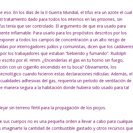
 eso. En los días de la II Guerra Mundial, el tifus era un azote el cual
el tratamiento dado para todos los internos en las prisiones, sin
ifus tenía que ser controlado. El argumento de que era usado para
ente inflamable. Para usarlo para los propósitos descritos por los
 exponer a todos los campos de concentración a un alto riesgo de
aídas por interrogadores judíos y comunistas, dicen que los cadáveres
 por los trabajadores que estaban “bebiendo y fumando”. Rudolph
 escrito por él. Hmm. ¿Encenderías el gas en tu horno sin fuego,
ción con un cigarrillo encendido en tu boca? Obviamente, los
cnológico cuando hicieron estas declaraciones ridículas. Además, el
 cualidades adhesivas del gas, requeriría un período de ventilación de
de manera segura a la habitación donde hubiera sido usado para tal
ar sin terreno fértil para la propagación de los piojos.
de sus cuerpos no es una pequeña orden a llevar a cabo para cualquie
s imaginarte la cantidad de combustible gastado y otros recursos qu