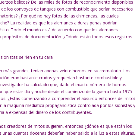
uerzos bélicos? De las miles de fotos de reconocimiento disponibles
os de los convoyes de tanques con combustible que serían necesarios
matorios? ¿Por qué no hay fotos de las chimeneas, las cuales
che? La realidad es que los alemanes a duras penas podrían
opósito. Todo el mundo está de acuerdo con que los alemanes
ra propósitos de documentación. ¿Dónde están todos esos registros
 sionistas se ríen en tu cara!
n más grandes, tenían apenas veinte hornos en su crematorio. Los
ción eran bastante crudos y requerían bastante combustible y
investigador ha calculado que, dado el exacto número de hornos
ían que estar día y noche desde el comienzo de la guerra hasta 1975
dos. ¿Estás comenzando a comprender el absurdo entonces del mito
or la máquina mediática propagandística controlada por los sionistas 
ria a expensas del dinero de los contribuyentes.
os creadores de mitos sugieren, entonces ¿dónde es que están los
unas cuantas docenas deberían haber salido a la luz a estas alturas