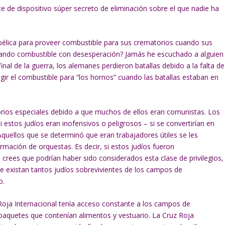
 de dispositivo súper secreto de eliminación sobre el que nadie ha
 bélica para proveer combustible para sus crematorios cuando sus
ando combustible con desesperación? Jamás he escuchado a alguien
inal de la guerra, los alemanes perdieron batallas debido a la falta de
igir el combustible para “los hornos” cuando las batallas estaban en
orios especiales debido a que muchos de ellos eran comunistas. Los
 estos judíos eran inofensivos o peligrosos – si se convertirían en
Aquellos que se determinó que eran trabajadores útiles se les
ormación de orquestas. Es decir, si estos judíos fueron
ees que podrían haber sido considerados esta clase de privilegios,
 existan tantos judíos sobrevivientes de los campos de
o.
 Roja Internacional tenía acceso constante a los campos de
paquetes que contenían alimentos y vestuario. La Cruz Roja