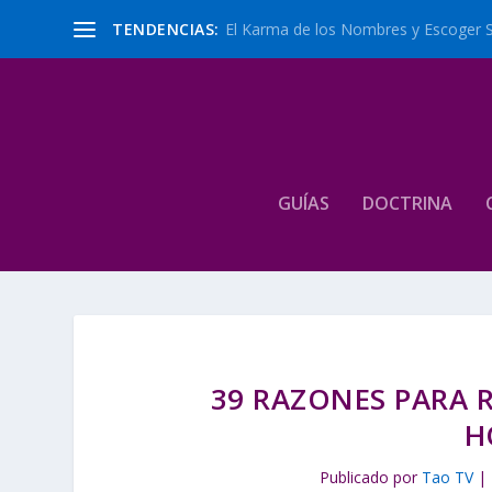
TENDENCIAS:
El Karma de los Nombres y Escoger 
GUÍAS
DOCTRINA
39 RAZONES PARA R
H
Publicado por
Tao TV
|