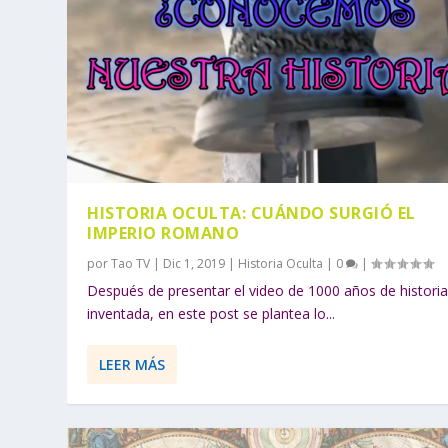
HISTORIA OCULTA: CUÁNDO SURGIÓ EL
IMPERIO ROMANO
por
Tao TV
|
Dic 1, 2019
|
Historia Oculta
|
0
|
Después de presentar el video de 1000 años de histori
inventada, en este post se plantea lo...
LEER MÁS