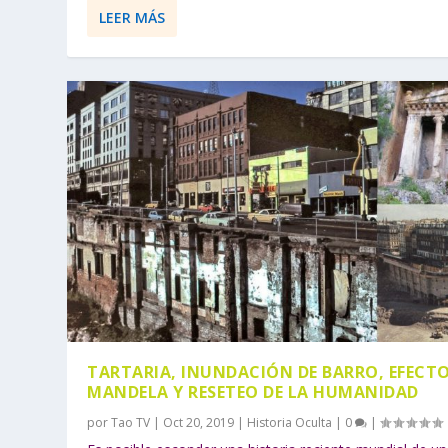
LEER MÁS
TARTARIA, INUNDACIÓN DE BARRO, EFECT
MANDELA Y RESETEO DE LA HUMANIDAD
por
Tao TV
|
Oct 20, 2019
|
Historia Oculta
|
0
|