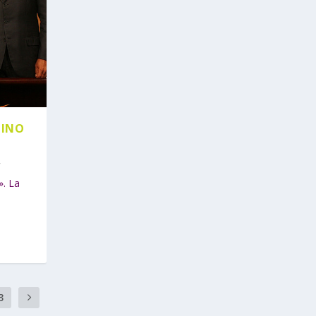
TINO
. La
3