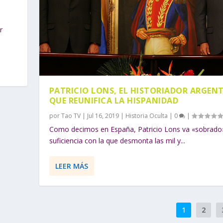
r
PATRICIO LONS, EL HISTORIADOR ARGEN
QUE REUNIFICA LA HISPANIDAD
por
Tao TV
|
Jul 16, 2019
|
Historia Oculta
|
0
|
Como decimos en España, Patricio Lons va «sobrado»
suficiencia con la que desmonta las mil y...
LEER MÁS
1
2