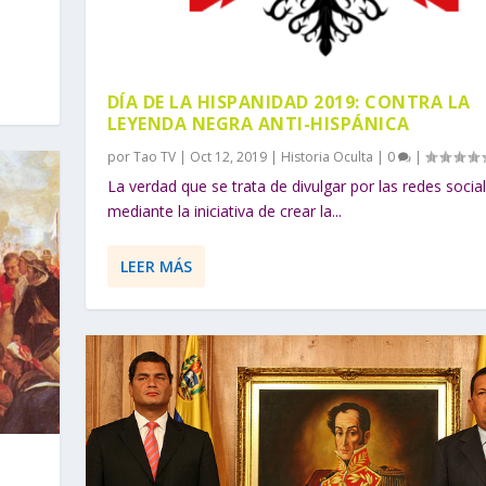
DÍA DE LA HISPANIDAD 2019: CONTRA LA
LEYENDA NEGRA ANTI-HISPÁNICA
por
Tao TV
|
Oct 12, 2019
|
Historia Oculta
|
0
|
La verdad que se trata de divulgar por las redes socia
mediante la iniciativa de crear la...
LEER MÁS