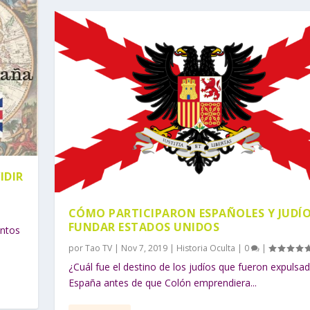
IDIR
CÓMO PARTICIPARON ESPAÑOLES Y JUDÍO
FUNDAR ESTADOS UNIDOS
entos
por
Tao TV
|
Nov 7, 2019
|
Historia Oculta
|
0
|
¿Cuál fue el destino de los judíos que fueron expulsa
España antes de que Colón emprendiera...