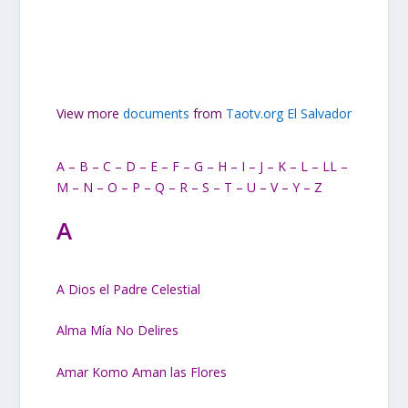
View more
documents
from
Taotv.org El Salvador
A
–
B
–
C
–
D
–
E
–
F
–
G
–
H
–
I
–
J
–
K
–
L
–
LL
–
M
–
N
–
O
–
P
–
Q
–
R
–
S
–
T
–
U
–
V
–
Y
–
Z
A
A Dios el Padre Celestial
Alma Mía No Delires
Amar Komo Aman las Flores