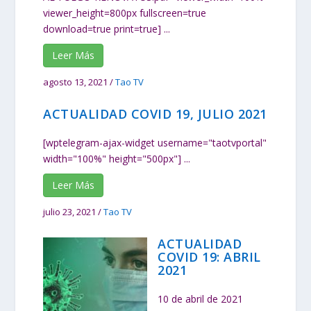
viewer_height=800px fullscreen=true
download=true print=true] ...
Leer Más
agosto 13, 2021
/
Tao TV
ACTUALIDAD COVID 19, JULIO 2021
[wptelegram-ajax-widget username="taotvportal"
width="100%" height="500px"] ...
Leer Más
julio 23, 2021
/
Tao TV
ACTUALIDAD
COVID 19: ABRIL
2021
10 de abril de 2021