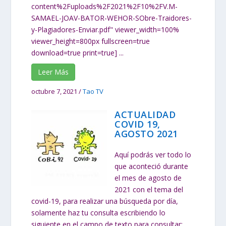
content%2Fuploads%2F2021%2F10%2FV.M-
SAMAEL-JOAV-BATOR-WEHOR-SObre-Traidores-
y-Plagiadores-Enviar.pdf" viewer_width=100%
viewer_height=800px fullscreen=true
download=true print=true] ...
Leer Más
octubre 7, 2021
/
Tao TV
ACTUALIDAD
COVID 19,
AGOSTO 2021
Aquí podrás ver todo lo
que aconteció durante
el mes de agosto de
2021 con el tema del
covid-19, para realizar una búsqueda por día,
solamente haz tu consulta escribiendo lo
siguiente en el campo de texto para consultar: