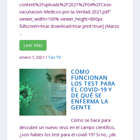
content%2Fuploads%2F2021%2F04%2FCese-
vacunacion-Medicos-por-la-Verdad-2021.pdf"
viewer_width=100% viewer_height=800px
fullscreen=true download=true print=true] (Marzo
...
Leer Más
enero 1, 2021
/
Tao TV
CÓMO
FUNCIONAN
LOS TEST PARA
EL COVID-19 Y
DE QUÉ SE
ENFERMA LA
GENTE
Cómo se hace para
descubrir un nuevo virus en el campo científico,
¿son fiables los test para el covid-19? Si no, ¿de