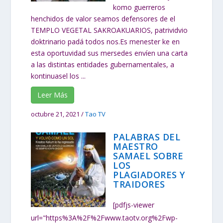
komo guerreros
henchidos de valor seamos defensores de el
TEMPLO VEGETAL SAKROAKUARIOS, patrividvio
doktrinario padá todos nos.Es menester ke en
esta oportuvidad sus mersedes envíen una carta
a las distintas entidades gubernamentales, a
kontinuasel los ...
Leer Más
octubre 21, 2021
/
Tao TV
PALABRAS DEL
MAESTRO
SAMAEL SOBRE
LOS
PLAGIADORES Y
TRAIDORES
[pdfjs-viewer
url="https%3A%2F%2Fwww.taotv.org%2Fwp-