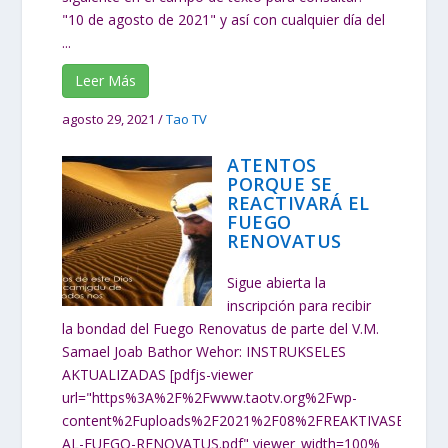
"10 de agosto de 2021" y así con cualquier día del
...
Leer Más
agosto 29, 2021
/
Tao TV
ATENTOS
PORQUE SE
REACTIVARÁ EL
FUEGO
RENOVATUS
Sigue abierta la
inscripción para recibir
la bondad del Fuego Renovatus de parte del V.M.
Samael Joab Bathor Wehor: INSTRUKSELES
AKTUALIZADAS [pdfjs-viewer
url="https%3A%2F%2Fwww.taotv.org%2Fwp-
content%2Fuploads%2F2021%2F08%2FREAKTIVASEL-
AL-FUEGO-RENOVATUS.pdf" viewer_width=100%