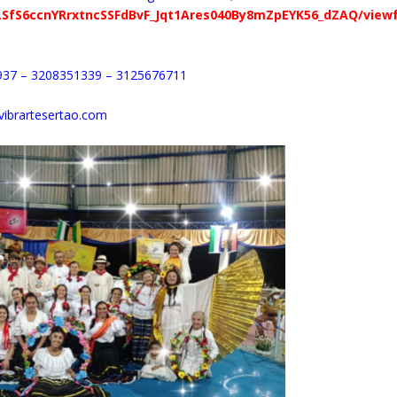
QLSfS6ccnYRrxtncSSFdBvF_Jqt1Ares040By8mZpEYK56_dZAQ/view
00937 – 3208351339 – 3125676711
/vibrartesertao.com