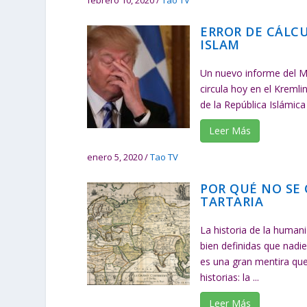
febrero 10, 2020
/
Tao TV
ERROR DE CÁLCU
ISLAM
Un nuevo informe del Min
circula hoy en el Kremli
de la República Islámica
Leer Más
enero 5, 2020
/
Tao TV
POR QUÉ NO SE 
TARTARIA
La historia de la human
bien definidas que nadi
es una gran mentira qu
historias: la ...
Leer Más