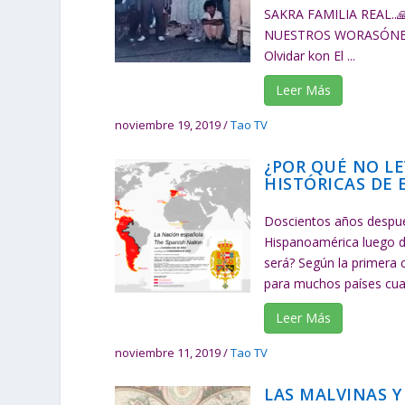
SAKRA FAMILIA REAL..
NUESTROS WORASÓNES D
Olvidar kon El ...
Leer Más
noviembre 19, 2019
/
Tao TV
¿POR QUÉ NO L
HISTÓRICAS DE 
Doscientos años después 
Hispanoamérica luego de
será? Según la primera 
para muchos países cuan
Leer Más
noviembre 11, 2019
/
Tao TV
LAS MALVINAS Y