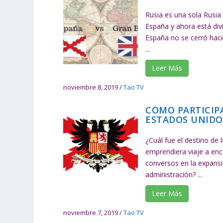
Rusia es una sola Rusia
España y ahora está div
España no se cerró hace
...
Leer Más
noviembre 8, 2019
/
Tao TV
CÓMO PARTICIP
ESTADOS UNIDO
¿Cuál fue el destino de
emprendiera viaje a enc
conversos en la expansió
administración? ...
Leer Más
noviembre 7, 2019
/
Tao TV