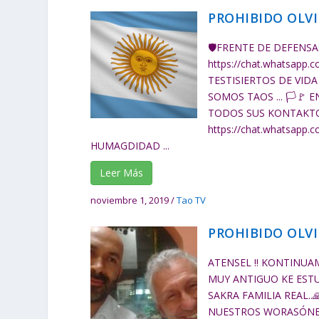
PROHIBIDO OLVI
🛡FRENTE DE DEFENSA
https://chat.whatsapp
TESTISIERTOS DE VIDA
SOMOS TAOS ... 🏳🚩
TODOS SUS KONTAKTO
https://chat.whatsap
HUMAGDIDAD ...
Leer Más
noviembre 1, 2019
/
Tao TV
PROHIBIDO OLV
ATENSEL ‼ KONTINUAM
MUY ANTIGUO KE EST
SAKRA FAMILIA REAL..
NUESTROS WORASÓNES 