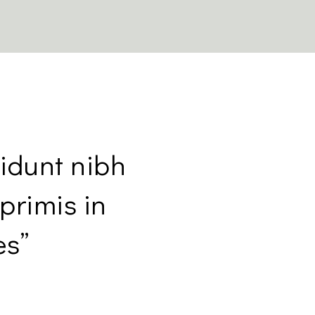
cidunt nibh
primis in
es”