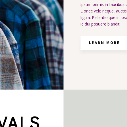
ipsum primis in faucibus o
Donec velit neque, auctor
ligula. Pellentesque in ip
id dui posuere blandit.
LEARN MORE
VALS