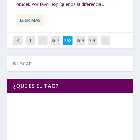
orudel. Por favor explíquenos la diferencia...
LEER MÁS
1
…
367
368
369
370
¿QUE ES EL TAO?