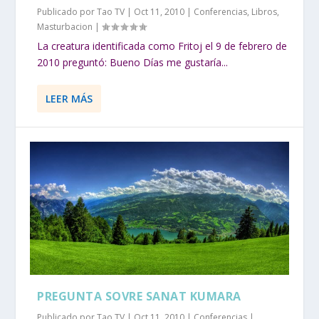
Publicado por
Tao TV
|
Oct 11, 2010
|
Conferencias
,
Libros
,
Masturbacion
|
La creatura identificada como Fritoj el 9 de febrero de
2010 preguntó: Bueno Días me gustaría...
LEER MÁS
PREGUNTA SOVRE SANAT KUMARA
Publicado por
Tao TV
|
Oct 11, 2010
|
Conferencias
|