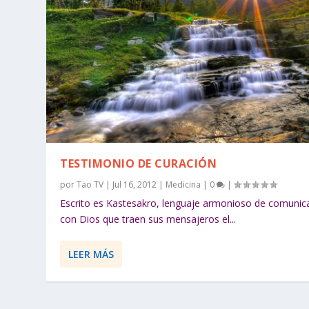
TESTIMONIO DE CURACIÓN
por
Tao TV
|
Jul 16, 2012
|
Medicina
|
0
|
Escrito es Kastesakro, lenguaje armonioso de comunic
con Dios que traen sus mensajeros el...
LEER MÁS