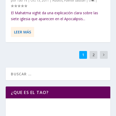
por
Tao TV
|
Oct 15, 2011
|
Audios
,
Fuente Sautlan
|
0
|
El Mahatma vighit da una explicación clara sobre las
siete iglesia que aparecen en el Apocalipsis...
LEER MÁS
1
2
¿QUE ES EL TAO?