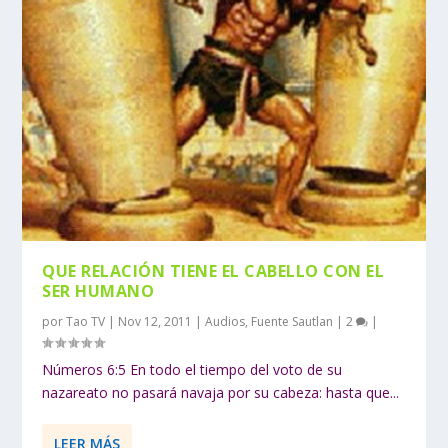
QUE RELACIÓN TIENE EL CABELLO CON EL
SER HUMANO
por
Tao TV
|
Nov 12, 2011
|
Audios
,
Fuente Sautlan
|
2
|
Números 6:5 En todo el tiempo del voto de su
nazareato no pasará navaja por su cabeza: hasta que...
LEER MÁS