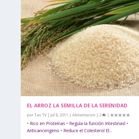
EL ARROZ LA SEMILLA DE LA SERENIDAD
por
Tao TV
|
Jul 8, 2011
|
Alimentacion
|
2
|
• Rico en Proteínas • Regula la función Intestinasl •
Anticancerigeno • Reduce el Colesterol El...