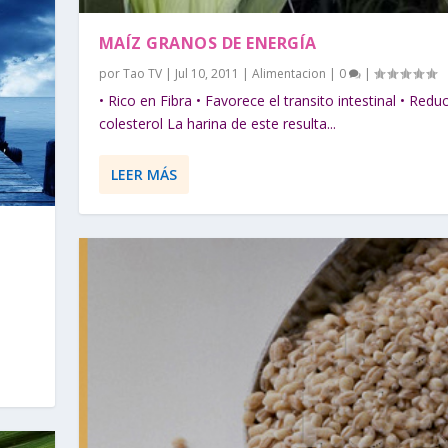
MAÍZ GRANOS DE ENERGÍA
por
Tao TV
|
Jul 10, 2011
|
Alimentacion
|
0
|
• Rico en Fibra • Favorece el transito intestinal • Reduc
colesterol La harina de este resulta...
LEER MÁS