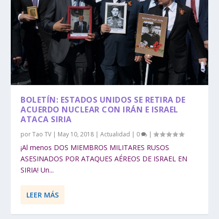
BOLETÍN: ESTADOS UNIDOS SE RETIRA DE
ACUERDO NUCLEAR CON IRÁN E ISRAEL
ATACA SIRIA
por
Tao TV
|
May 10, 2018
|
Actualidad
|
0
|
¡Al menos DOS MIEMBROS MILITARES RUSOS
ASESINADOS POR ATAQUES AÉREOS DE ISRAEL EN
SIRIA! Un...
LEER MÁS