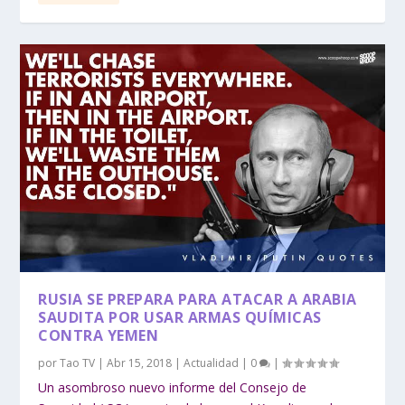
RUSIA SE PREPARA PARA ATACAR A ARABIA
SAUDITA POR USAR ARMAS QUÍMICAS
CONTRA YEMEN
por
Tao TV
|
Abr 15, 2018
|
Actualidad
|
0
|
Un asombroso nuevo informe del Consejo de