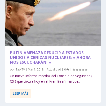
PUTIN AMENAZA REDUCIR A ESTADOS
UNIDOS A CENIZAS NUCLEARES: «¡AHORA
NOS ESCUCHARÁN! «
por
Tao TV
|
Mar 1, 2018
|
Actualidad
|
0
|
Un nuevo informe mordaz del Consejo de Seguridad (
CS ) que circula hoy en el Kremlin afirma que...
LEER MÁS