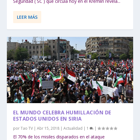
Seguridad ( SC ) que circula hoy en el Kremlin revela...
LEER MÁS
EL MUNDO CELEBRA HUMILLACIÓN DE
ESTADOS UNIDOS EN SIRIA
por
Tao TV
|
Abr 15, 2018
|
Actualidad
|
1
|
El 70% de los misiles disparados en el ataque