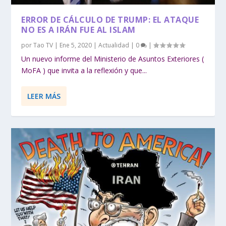
ERROR DE CÁLCULO DE TRUMP: EL ATAQUE
NO ES A IRÁN FUE AL ISLAM
por
Tao TV
|
Ene 5, 2020
|
Actualidad
|
0
|
Un nuevo informe del Ministerio de Asuntos Exteriores (
MoFA ) que invita a la reflexión y que...
LEER MÁS