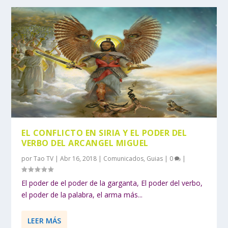
EL CONFLICTO EN SIRIA Y EL PODER DEL
VERBO DEL ARCANGEL MIGUEL
por
Tao TV
|
Abr 16, 2018
|
Comunicados
,
Guias
|
0
|
El poder de el poder de la garganta, El poder del verbo,
el poder de la palabra, el arma más...
LEER MÁS