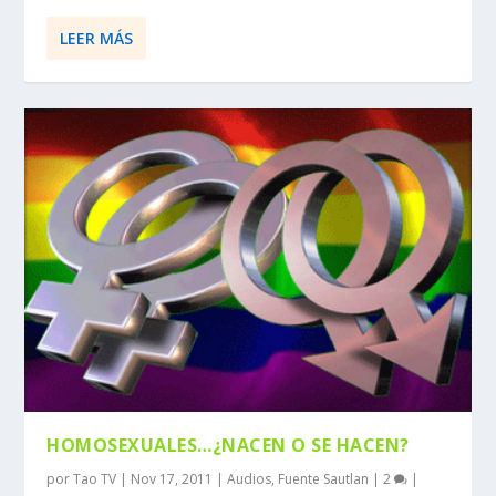
LEER MÁS
HOMOSEXUALES…¿NACEN O SE HACEN?
por
Tao TV
|
Nov 17, 2011
|
Audios
,
Fuente Sautlan
|
2
|