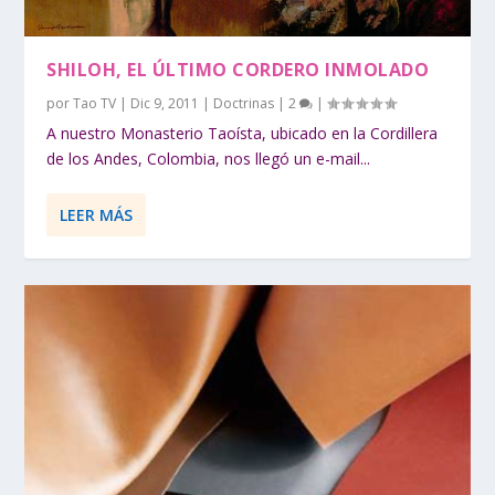
SHILOH, EL ÚLTIMO CORDERO INMOLADO
por
Tao TV
|
Dic 9, 2011
|
Doctrinas
|
2
|
A nuestro Monasterio Taoísta, ubicado en la Cordillera
de los Andes, Colombia, nos llegó un e-mail...
LEER MÁS