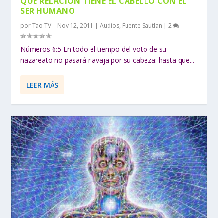
QUE RELACIÓN TIENE EL CABELLO CON EL
SER HUMANO
por
Tao TV
|
Nov 12, 2011
|
Audios
,
Fuente Sautlan
|
2
|
Números 6:5 En todo el tiempo del voto de su
nazareato no pasará navaja por su cabeza: hasta que...
LEER MÁS