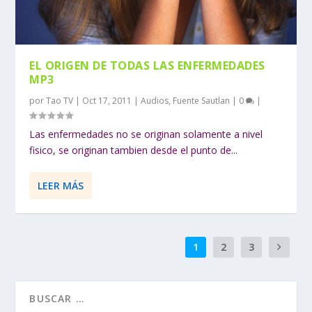
EL ORIGEN DE TODAS LAS ENFERMEDADES
MP3
por
Tao TV
|
Oct 17, 2011
|
Audios
,
Fuente Sautlan
|
0
|
Las enfermedades no se originan solamente a nivel
fisico, se originan tambien desde el punto de...
LEER MÁS
1
2
3