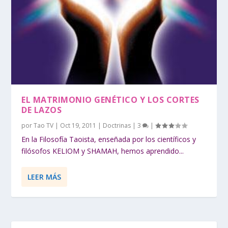
EL MATRIMONIO GENÉTICO Y LOS CORTES
DE LAZOS
por
Tao TV
|
Oct 19, 2011
|
Doctrinas
|
3
|
En la Filosofía Taoista, enseñada por los científicos y
filósofos KELIOM y SHAMAH, hemos aprendido...
LEER MÁS