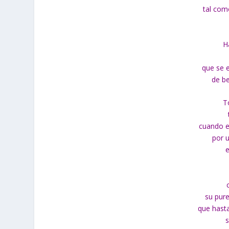
tal com
H
que se 
de be
T
cuando e
por u
e
su pur
que hasta
s