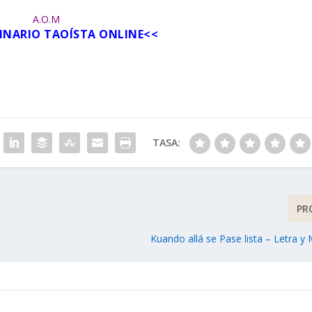
A.O.M
IMNARIO TAOÍSTA ONLINE
<<
TASA:
PR
Kuando allá se Pase lista – Letra y