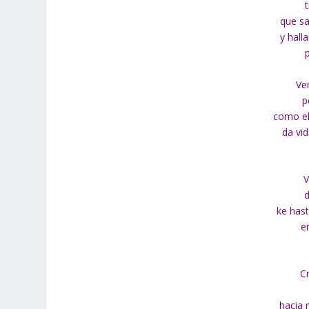
que sa
y hall
Ve
p
como el 
da vid
V
d
ke hast
e
C
hacia 