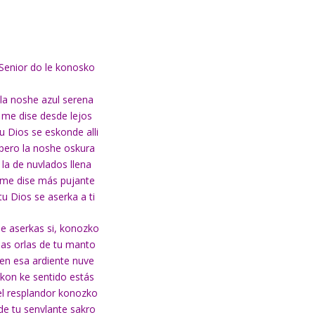
Senior do le konosko
la noshe azul serena
me dise desde lejos
tu Dios se eskonde alli
pero la noshe oskura
la de nuvlados llena
me dise más pujante
tu Dios se aserka a ti
e aserkas si, konozko
las orlas de tu manto
en esa ardiente nuve
kon ke sentido estás
el resplandor konozko
de tu senvlante sakro