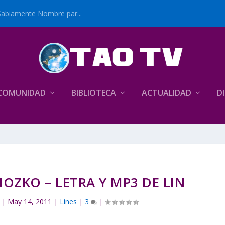
Sabiamente Nombre par...
COMUNIDAD
BIBLIOTECA
ACTUALIDAD
D
OZKO – LETRA Y MP3 DE LIN
|
May 14, 2011
|
Lines
|
3
|