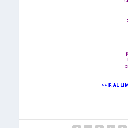
tu
p
o
>>
IR AL L