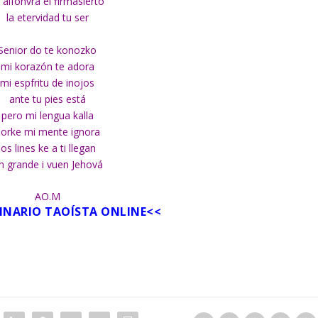
 alfonvra el firmasierto
la etervidad tu ser
Senior do te konozko
mi korazón te adora
mi espfritu de inojos
ante tu pies está
pero mi lengua kalla
orke mi mente ignora
los lines ke a ti llegan
h grande i vuen Jehová
AO.M
IMNARIO TAOÍSTA ONLINE
<<