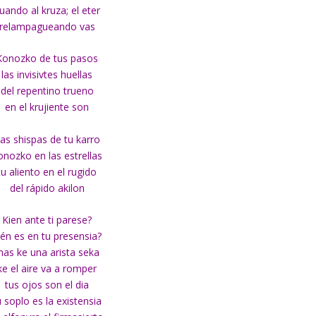
uando al kruza; el eter
relampagueando vas
Konozko de tus pasos
las invisivtes huellas
del repentino trueno
en el krujiente son
as shispas de tu karro
onozko en las estrellas
tu aliento en el rugido
del rápido akilon
Kien ante ti parese?
ién es en tu presensia?
as ke una arista seka
ke el aire va a romper
tus ojos son el dia
u soplo es la existensia