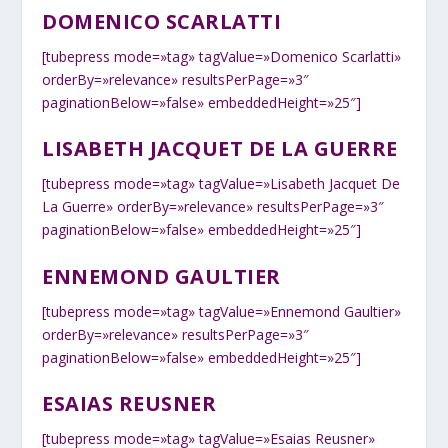
DOMENICO SCARLATTI
[tubepress mode=»tag» tagValue=»Domenico Scarlatti»
orderBy=»relevance» resultsPerPage=»3″
paginationBelow=»false» embeddedHeight=»25″]
LISABETH JACQUET DE LA GUERRE
[tubepress mode=»tag» tagValue=»Lisabeth Jacquet De
La Guerre» orderBy=»relevance» resultsPerPage=»3″
paginationBelow=»false» embeddedHeight=»25″]
ENNEMOND GAULTIER
[tubepress mode=»tag» tagValue=»Ennemond Gaultier»
orderBy=»relevance» resultsPerPage=»3″
paginationBelow=»false» embeddedHeight=»25″]
ESAIAS REUSNER
[tubepress mode=»tag» tagValue=»Esaias Reusner»