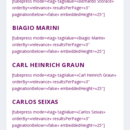
[tubepress mode=»tag» tagValue=»Bernardo Storace»
orderBy=»relevance» resultsPerPage=»3″
paginationBelow=»false» embeddedHeight=»25″]
BIAGIO MARINI
[tubepress mode=»tag» tagValue=»Biagio Marini»
orderBy=»relevance» resultsPerPage=»3″
paginationBelow=»false» embeddedHeight=»25″]
CARL HEINRICH GRAUN
[tubepress mode=»tag» tagValue=»Carl Heinrich Graun»
orderBy=»relevance» resultsPerPage=»3″
paginationBelow=»false» embeddedHeight=»25″]
CARLOS SEIXAS
[tubepress mode=»tag» tagValue=»Carlos Seixas»
orderBy=»relevance» resultsPerPage=»3″
paginationBelow=»false» embeddedHeight=»25″]