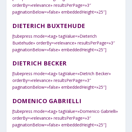
orderBy=»relevance» resultsPerPage=»3″
paginationBelow=»false» embeddedHeight=»25″]
DIETERICH BUXTEHUDE
[tubepress mode=»tag» tagValue=»Dieterich
Buxtehude» orderBy=»relevance» resultsPerPage=»3″
paginationBelow=»false» embeddedHeight=»25″]
DIETRICH BECKER
[tubepress mode=»tag» tagValue=»Dietrich Becker»
orderBy=»relevance» resultsPerPage=»3″
paginationBelow=»false» embeddedHeight=»25″]
DOMENICO GABRIELLI
[tubepress mode=»tag» tagValue=»Domenico Gabrielli»
orderBy=»relevance» resultsPerPage=»3″
paginationBelow=»false» embeddedHeight=»25″]