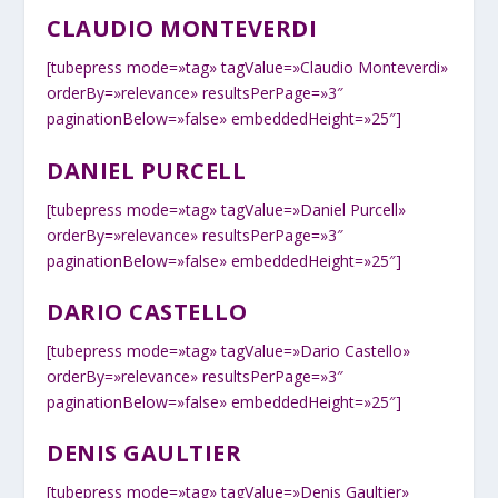
CLAUDIO MONTEVERDI
[tubepress mode=»tag» tagValue=»Claudio Monteverdi»
orderBy=»relevance» resultsPerPage=»3″
paginationBelow=»false» embeddedHeight=»25″]
DANIEL PURCELL
[tubepress mode=»tag» tagValue=»Daniel Purcell»
orderBy=»relevance» resultsPerPage=»3″
paginationBelow=»false» embeddedHeight=»25″]
DARIO CASTELLO
[tubepress mode=»tag» tagValue=»Dario Castello»
orderBy=»relevance» resultsPerPage=»3″
paginationBelow=»false» embeddedHeight=»25″]
DENIS GAULTIER
[tubepress mode=»tag» tagValue=»Denis Gaultier»