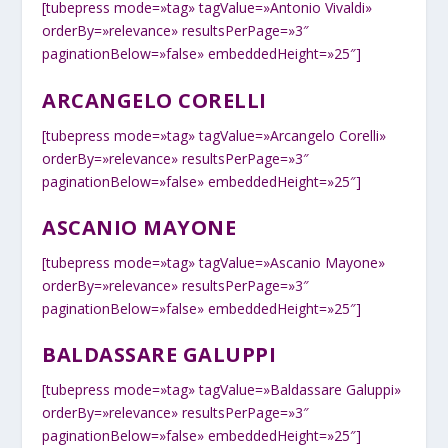
[tubepress mode=»tag» tagValue=»Antonio Vivaldi»
orderBy=»relevance» resultsPerPage=»3″
paginationBelow=»false» embeddedHeight=»25″]
ARCANGELO CORELLI
[tubepress mode=»tag» tagValue=»Arcangelo Corelli»
orderBy=»relevance» resultsPerPage=»3″
paginationBelow=»false» embeddedHeight=»25″]
ASCANIO MAYONE
[tubepress mode=»tag» tagValue=»Ascanio Mayone»
orderBy=»relevance» resultsPerPage=»3″
paginationBelow=»false» embeddedHeight=»25″]
BALDASSARE GALUPPI
[tubepress mode=»tag» tagValue=»Baldassare Galuppi»
orderBy=»relevance» resultsPerPage=»3″
paginationBelow=»false» embeddedHeight=»25″]