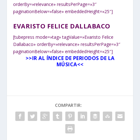
orderBy=»relevance» resultsPerPage=»3″
paginationBelow=»false» embeddedHeight=»25″]
EVARISTO FELICE DALLABACO
[tubepress mode=»tag» tagValue=»Evaristo Felice
Dallabaco» orderBy=»relevance» resultsPerPage=»3″
paginationBelow=»false» embeddedHeight=»25″]
>>
IR AL ÍNDICE DE PERIODOS DE LA
MÚSICA
<<
COMPARTIR: