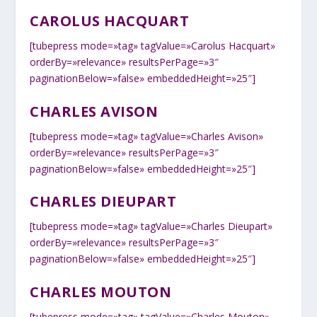
CAROLUS HACQUART
[tubepress mode=»tag» tagValue=»Carolus Hacquart»
orderBy=»relevance» resultsPerPage=»3″
paginationBelow=»false» embeddedHeight=»25″]
CHARLES AVISON
[tubepress mode=»tag» tagValue=»Charles Avison»
orderBy=»relevance» resultsPerPage=»3″
paginationBelow=»false» embeddedHeight=»25″]
CHARLES DIEUPART
[tubepress mode=»tag» tagValue=»Charles Dieupart»
orderBy=»relevance» resultsPerPage=»3″
paginationBelow=»false» embeddedHeight=»25″]
CHARLES MOUTON
[tubepress mode=»tag» tagValue=»Charles Mouton»