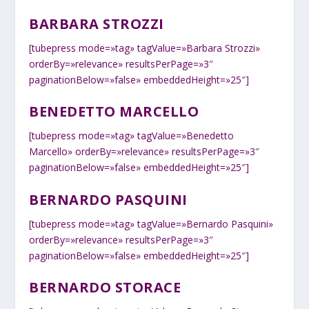
BARBARA STROZZI
[tubepress mode=»tag» tagValue=»Barbara Strozzi»
orderBy=»relevance» resultsPerPage=»3″
paginationBelow=»false» embeddedHeight=»25″]
BENEDETTO MARCELLO
[tubepress mode=»tag» tagValue=»Benedetto
Marcello» orderBy=»relevance» resultsPerPage=»3″
paginationBelow=»false» embeddedHeight=»25″]
BERNARDO PASQUINI
[tubepress mode=»tag» tagValue=»Bernardo Pasquini»
orderBy=»relevance» resultsPerPage=»3″
paginationBelow=»false» embeddedHeight=»25″]
BERNARDO STORACE