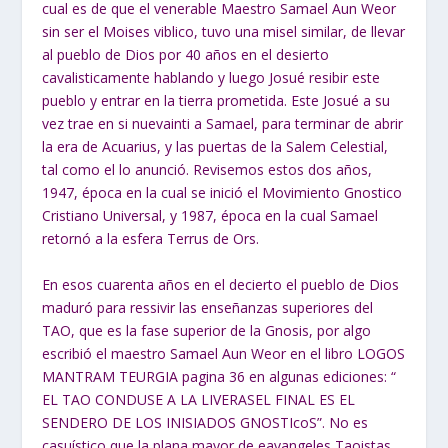
cual es de que el venerable Maestro Samael Aun Weor
sin ser el Moises viblico, tuvo una misel similar, de llevar
al pueblo de Dios por 40 años en el desierto
cavalisticamente hablando y luego Josué resibir este
pueblo y entrar en la tierra prometida. Este Josué a su
vez trae en si nuevainti a Samael, para terminar de abrir
la era de Acuarius, y las puertas de la Salem Celestial,
tal como el lo anunció. Revisemos estos dos años,
1947, época en la cual se inició el Movimiento Gnostico
Cristiano Universal, y 1987, época en la cual Samael
retornó a la esfera Terrus de Ors.
En esos cuarenta años en el decierto el pueblo de Dios
maduró para ressivir las enseñanzas superiores del
TAO, que es la fase superior de la Gnosis, por algo
escribió el maestro Samael Aun Weor en el libro LOGOS
MANTRAM TEURGIA pagina 36 en algunas ediciones: “
EL TAO CONDUSE A LA LIVERASEL FINAL ES EL
SENDERO DE LOS INISIADOS GNOSTIcoS”. No es
casuístico que la plana mayor de eavangeles Taoistas,