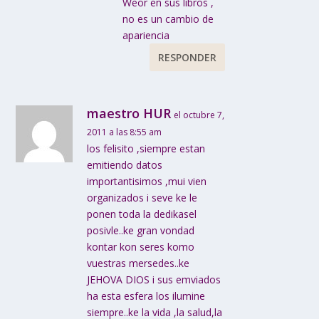
Weor en sus libros ,
no es un cambio de
apariencia
RESPONDER
maestro HUR
el octubre 7,
2011 a las 8:55 am
los felisito ,siempre estan
emitiendo datos
importantisimos ,mui vien
organizados i seve ke le
ponen toda la dedikasel
posivle..ke gran vondad
kontar kon seres komo
vuestras mersedes..ke
JEHOVA DIOS i sus emviados
ha esta esfera los ilumine
siempre..ke la vida ,la salud,la