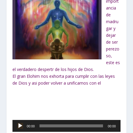
import
ancia
de
madru
gar y
dejar
de ser
perezo
so,
este es
el verdadero despertr de los hijos de Dios.
El gran Elohim nos exhorta para cumplir con las leyes
de Dios y asi poder volver a unificarnos con el
Reproductor
00:00
00:00
de