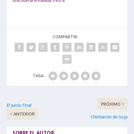
una buena ensalada fresca.
COMPARTIR:
TASA:
PRÓXIMO
El Juicio Final
ANTERIOR
Chicharrón de Soja
SOBRE EL AUTOR