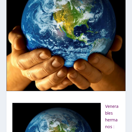
Venera
bles
herma
nos :