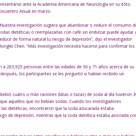
presentarse ante la Academia Americana de Neurología en su 65to.
Encuentro Anual en marzo.
“Nuestra investigación sugiera que abandonar o reducir el consumo d
sodas dietéticas o reemplazarlas con café sin endulzar puede ayudar 
reducir de forma natural tu riesgo de depresión”, dijo el investigador
Honglei Chen. “Más investigación necesita hacerse para confirmar los
on a 263,925 personas entre las edades de 50 y 71 años acerca de su
pués, los participantes se les preguntó si habían recibido un
bebió cuatro o más raciones (latas o tazas) de soda al día tuvieron 3
 que aquellos que no bebían sodas. Cuando los investigadores
las dietéticas, encontraron que la soda azucarada estaba
sgo de depresión, mientras que la soda dietética estaba asociada co