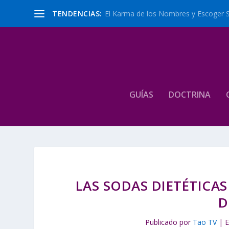
TENDENCIAS:
El Karma de los Nombres y Escoger 
GUÍAS
DOCTRINA
LAS SODAS DIETÉTICAS
D
Publicado por
Tao TV
|
E