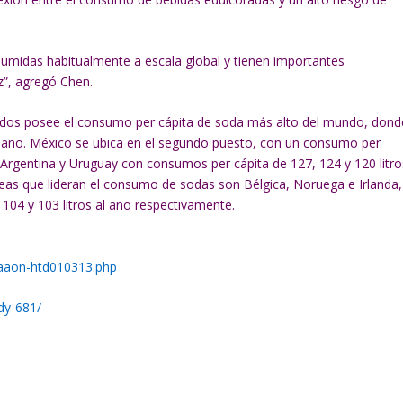
nsumidas habitualmente a escala global y tienen importantes
ez”, agregó Chen.
nidos posee el consumo per cápita de soda más alto del mundo, dond
 año. México se ubica en el segundo puesto, con un consumo per
e, Argentina y Uruguay con consumos per cápita de 127, 124 y 120 litro
eas que lideran el consumo de sodas son Bélgica, Noruega e Irlanda,
04 y 103 litros al año respectivamente.
/aaon-htd010313.php
dy-681/