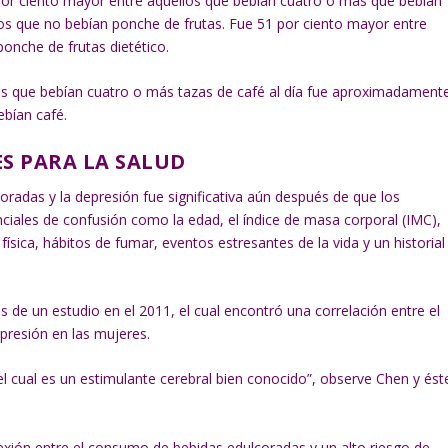
or ciento mayor entre aquellos que bebían cuatro o más que bebían
los que no bebían ponche de frutas. Fue 51 por ciento mayor entre
ponche de frutas dietético.
los que bebían cuatro o más tazas de café al día fue aproximadament
ebían café.
S PARA LA SALUD
oradas y la depresión fue significativa aún después de que los
ciales de confusión como la edad, el índice de masa corporal (IMC),
física, hábitos de fumar, eventos estresantes de la vida y un historial
s de un estudio en el 2011, el cual encontró una correlación entre el
resión en las mujeres.
el cual es un estimulante cerebral bien conocido”, observe Chen y ést
exión entre el consumo de bebidas edulcoradas y un alto riesgo de