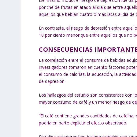
Del mismo modo, el riesgo de depresión fue 38 p
ponche de frutas enlatado al día que entre aquel
aquellos que bebían cuatro o más latas al día de 
En contraste, el riesgo de depresión entre aquel
10 por ciento menor que entre aquellos que no b
CONSECUENCIAS IMPORTANTE
La correlación entre el consume de bebidas edulc
investigadores tomaron en cuento factores poten
el consumo de calorías, la educación, la actividad 
de depresión.
Los hallazgos del estudio son consistentes con lo
mayor consumo de café y un menor riesgo de dep
“El café contiene grandes cantidades de cafeína, 
podría en parte explicar el efecto observado.
Estudios anteriores han hallado también una con