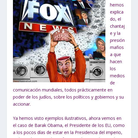
hemos
explica
do, el
chantaj
e y la
presión
mafios
a que
hacen
los
medios
de
comunicación mundiales, todos prácticamente en
poder de los judíos, sobre los políticos y gobiernos y su
accionar.
Ya hemos visto ejemplos ilustrativos, ahora vemos en
el caso de Barak Obama, el Presidente de los EU, como
a los pocos días de estar en la Presidencia del imperio,