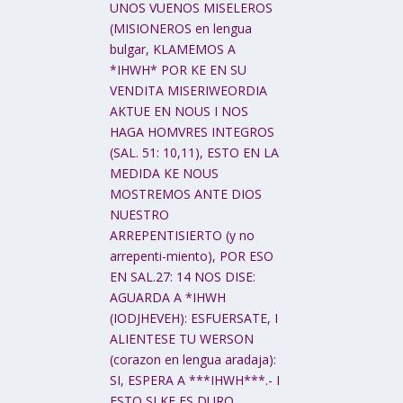
UNOS VUENOS MISELEROS
(MISIONEROS en lengua
bulgar, KLAMEMOS A
*IHWH* POR KE EN SU
VENDITA MISERIWEORDIA
AKTUE EN NOUS I NOS
HAGA HOMVRES INTEGROS
(SAL. 51: 10,11), ESTO EN LA
MEDIDA KE NOUS
MOSTREMOS ANTE DIOS
NUESTRO
ARREPENTISIERTO (y no
arrepenti-miento), POR ESO
EN SAL.27: 14 NOS DISE:
AGUARDA A *IHWH
(IODJHEVEH): ESFUERSATE, I
ALIENTESE TU WERSON
(corazon en lengua aradaja):
SI, ESPERA A ***IHWH***.- I
ESTO SI KE ES DURO