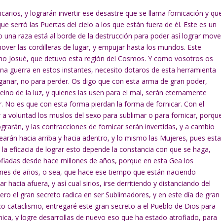
carios, y lograrán invertir ese desastre que se llama fornicación y qu
e serró las Puertas del cielo a los que están fuera de él. Este es un
o una raza está al borde de la destrucción para poder así lograr move
over las cordilleras de lugar, y empujar hasta los mundos. Este
smo Josué, que detuvo esta región del Cosmos. Y como vosotros os
na guerra en estos instantes, necesito dotaros de esta herramienta
ganar, no para perder. Os digo que con esta arma de gran poder,
reino de la luz, y quienes las usen para el mal, serán eternamente
r. No es que con esta forma pierdan la forma de fornicar. Con el
 a voluntad los muslos del sexo para sublimar o para fornicar, porqu
lograrán, y las contracciones de fornicar serán invertidas, y a cambio
earán hacia arriba y hacia adentro, y lo mismo las Mujeres, pues est
 la eficacia de lograr esto depende la constancia con que se haga,
ofiadas desde hace millones de años, porque en esta Gea los
ones de años, o sea, que hace ese tiempo que están naciendo
 hacia afuera, y así cual sirios, irse derritiendo y distanciando del
 pero el gran secreto radica en ser Sublimadores, y en este día de gran
ico cataclismo, entregaré este gran secreto a el Pueblo de Dios para
nica, y logre desarrollas de nuevo eso que ha estado atrofiado, para