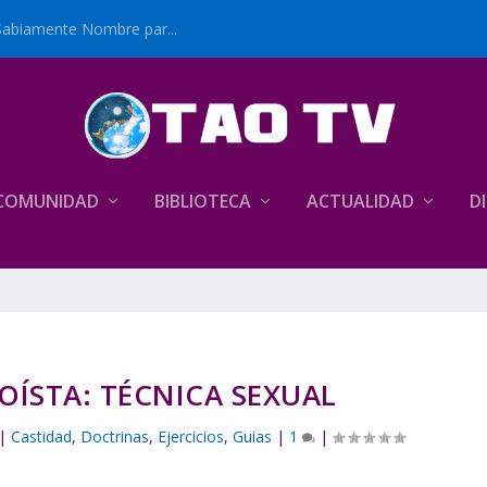
Sabiamente Nombre par...
COMUNIDAD
BIBLIOTECA
ACTUALIDAD
D
OÍSTA: TÉCNICA SEXUAL
|
Castidad
,
Doctrinas
,
Ejercicios
,
Guias
|
1
|