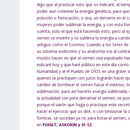
digo que al practicar esto que os indicaré, al tiem
poder aun contener la energía genética, para que 
polución o fornicación, o sea, un derrame en el c
mujeres poder sublimar la energía, y con esta f
cuenta, solo el que está haciendo esto, pero al ej
semen se invierte y se sublima la energía a cambio
antiguo como el Cosmos. Cuando a los Seres de la
su sistema endocrino y su anatomía era al contra
muslos hacen es que el semen sea expulsado hacia
indicaré hoy y que haré público en este día como
humanidad y al el Pueblo de DÎOS en una grave s
quienes la practiquen con juicio lograrán hacer q
cambio de bombear el semen hacia el exterior, l
sublimación, para así hacerlo energía sublimada, 
la actualidad son para derramar el semen, se pued
porque el varón que haga o practique este secreto
hacer el ejercicio que os diré, o con tensionar l
fornicar, se sucedan ya no para botar el semen, s
en
FOHAT, ASKOKIN y SI-12
.