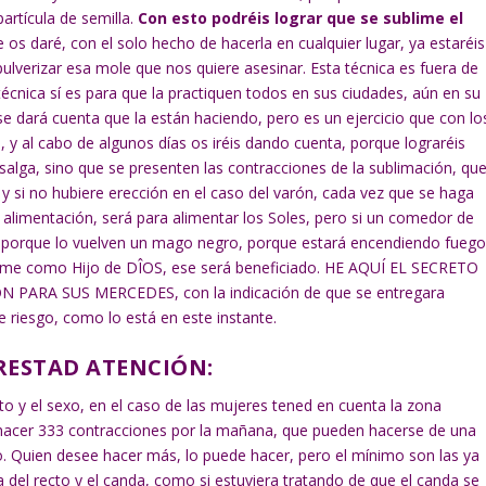
artícula de semilla.
Con esto podréis lograr que se sublime el
 os daré, con el solo hecho de hacerla en cualquier lugar, ya estaréis
pulverizar esa mole que nos quiere asesinar. Esta técnica es fuera de
écnica sí es para que la practiquen todos en sus ciudades, aún en su
se dará cuenta que la están haciendo, pero es un ejercicio que con lo
, y al cabo de algunos días os iréis dando cuenta, porque lograréis
 salga, sino que se presenten las contracciones de la sublimación, qu
 y si no hubiere erección en el caso del varón, cada vez que se haga
u alimentación, será para alimentar los Soles, pero si un comedor de
 porque lo vuelven un mago negro, porque estará encendiendo fueg
come como Hijo de DÎOS, ese será beneficiado. HE AQUÍ EL SECRETO
ARA SUS MERCEDES, con la indicación de que se entregara
 riesgo, como lo está en este instante.
PRESTAD ATENCIÓN:
cto y el sexo, en el caso de las mujeres tened en cuenta la zona
 hacer 333 contracciones por la mañana, que pueden hacerse de una
mo. Quien desee hacer más, lo puede hacer, pero el mínimo son las ya
a del recto y el canda, como si estuviera tratando de que el canda se