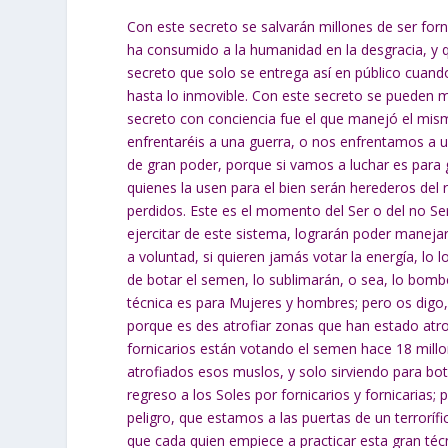
Con este secreto se salvarán millones de ser forni
ha consumido a la humanidad en la desgracia, y qu
secreto que solo se entrega así en público cuand
hasta lo inmovible. Con este secreto se pueden m
secreto con conciencia fue el que manejó el mi
enfrentaréis a una guerra, o nos enfrentamos a u
de gran poder, porque si vamos a luchar es para 
quienes la usen para el bien serán herederos del 
perdidos. Este es el momento del Ser o del no Se
ejercitar de este sistema, lograrán poder manejar
a voluntad, si quieren jamás votar la energía, lo 
de botar el semen, lo sublimarán, o sea, lo bomb
técnica es para Mujeres y hombres; pero os digo,
porque es des atrofiar zonas que han estado atr
fornicarios están votando el semen hace 18 mill
atrofiados esos muslos, y solo sirviendo para botar
regreso a los Soles por fornicarios y fornicarias;
peligro, que estamos a las puertas de un terroríf
que cada quien empiece a practicar esta gran téc