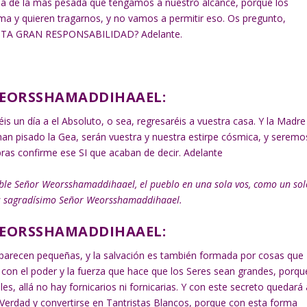
ería de la más pesada que tengamos a nuestro alcance, porque los
a y quieren tragarnos, y no vamos a permitir eso. Os pregunto,
STA GRAN RESPONSABILIDAD? Adelante.
WEORSSHAMADDIHAAEL:
réis un día a el Absoluto, o sea, regresaréis a vuestra casa. Y la Madre
han pisado la Gea, serán vuestra y nuestra estirpe cósmica, y seremo
bras confirme ese SI que acaban de decir. Adelante
able Señor Weorsshamaddihaael, el pueblo en una sola vos, como un sol
cias sagradísimo Señor Weorsshamaddihaael.
WEORSSHAMADDIHAAEL:
 parecen pequeñas, y la salvación es también formada por cosas que
con el poder y la fuerza que hace que los Seres sean grandes, porqu
les, allá no hay fornicarios ni fornicarias. Y con este secreto quedará 
Verdad y convertirse en Tantristas Blancos, porque con esta forma