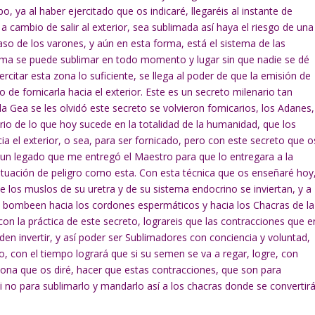
po, ya al haber ejercitado que os indicaré, llegaréis al instante de
a cambio de salir al exterior, sea sublimada así haya el riesgo de una
aso de los varones, y aún en esta forma, está el sistema de las
orma se puede sublimar en todo momento y lugar sin que nadie se dé
ercitar esta zona lo suficiente, se llega al poder de que la emisión de
 de fornicarla hacia el exterior. Este es un secreto milenario tan
 Gea se les olvidó este secreto se volvieron fornicarios, los Adanes,
rio de lo que hoy sucede en la totalidad de la humanidad, que los
 el exterior, o sea, para ser fornicado, pero con este secreto que o
 un legado que me entregó el Maestro para que lo entregara a la
ituación de peligro como esta. Con esta técnica que os enseñaré hoy
ue los muslos de su uretra y de su sistema endocrino se inviertan, y a
o bombeen hacia los cordones espermáticos y hacia los Chacras de la
con la práctica de este secreto, lograreis que las contracciones que e
en invertir, y así poder ser Sublimadores con conciencia y voluntad,
, con el tiempo logrará que si su semen se va a regar, logre, con
a zona que os diré, hacer que estas contracciones, que son para
i no para sublimarlo y mandarlo así a los chacras donde se convertir