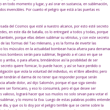
 en todo momento y lugar, y así orar en sustancia, en sublimación,
dos invencibles. Por cuanto el peligro que está a las puertas es
pesada del Cosmos que esté a nuestro alcance, por esto esté secreto
es, en este día de batalla, os lo entregaré a todos y todas, porque
ambién, porque ellas deben sublimar su vitriolus, y con este secreto
de las formas del Tao milenario, y es la forma de invertir las
omo los músculos en la actualidad bombean hacia afuera para derrama
, esos bombeos serán para sublimar, llegando a el caso en que se
y arriba, o para afuera, brindándose así la posibilidad de ser
 secreto quiere fornicar, lo puede hacer, y así se hace perdido o
gación que viola la voluntad del individuo, es el libre albedrio; pero
man tendrán el darma de no tener que responder porque serán
ia añade dolor, así dijo Salomón, porque el que siga siendo
ere ser fornicario, y eso lo consumirá, pero el que desee ser
 valioso, logrará hacer que sus muslos no solo sirvan para votar el
sublimar, y lo mismo la Eva. Luego de estas palabras podéis entende
e día, y que os lo doy por el peligro terrible que se cierne sobre la