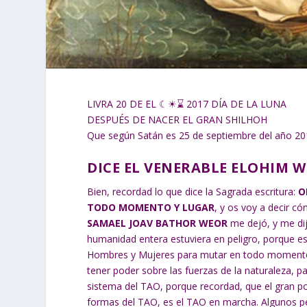
LIVRA 20 DE EL ☾☀⌛ 2017 DÍA DE LA LUNA
DESPUÉS DE NACER EL GRAN SHILHOH
Que según Satán es 25 de septiembre del año 2
DICE EL VENERABLE ELOHIM 
Bien, recordad lo que dice la Sagrada escritura:
O
TODO MOMENTO Y LUGAR
, y os voy a decir c
SAMAEL JOAV BATHOR WEOR
me dejó, y me dij
humanidad entera estuviera en peligro, porque es
Hombres y Mujeres para mutar en todo momento y 
tener poder sobre las fuerzas de la naturaleza, p
sistema del TAO, porque recordad, que el gran po
formas del TAO, es el TAO en marcha. Algunos pe