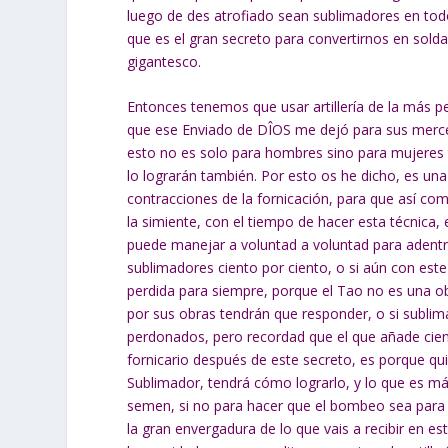
luego de des atrofiado sean sublimadores en todo
que es el gran secreto para convertirnos en solda
gigantesco.
Entonces tenemos que usar artillería de la más 
que ese Enviado de DÎOS me dejó para sus merced
esto no es solo para hombres sino para mujeres t
lo lograrán también. Por esto os he dicho, es una 
contracciones de la fornicación, para que así c
la simiente, con el tiempo de hacer esta técnica
puede manejar a voluntad a voluntad para adentro 
sublimadores ciento por ciento, o si aún con este
perdida para siempre, porque el Tao no es una obli
por sus obras tendrán que responder, o si subli
perdonados, pero recordad que el que añade cienc
fornicario después de este secreto, es porque qui
Sublimador, tendrá cómo lograrlo, y lo que es más
semen, si no para hacer que el bombeo sea para 
la gran envergadura de lo que vais a recibir en est