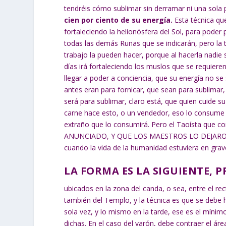
tendréis cómo sublimar sin derramar ni una sola p
cien por ciento de su energía.
Esta técnica que
fortaleciendo la helionósfera del Sol, para poder 
todas las demás Runas que se indicarán, pero la t
trabajo la pueden hacer, porque al hacerla nadie 
días irá fortaleciendo los muslos que se requieren
llegar a poder a conciencia, que su energía no se
antes eran para fornicar, que sean para sublimar,
será para sublimar, claro está, que quien cuide s
carne hace esto, o un vendedor, eso lo consume
extraño que lo consumirá. Pero el Taoísta que 
ANUNCIADO, Y QUE LOS MAESTROS LO DEJARON P
cuando la vida de la humanidad estuviera en grave
LA FORMA ES LA SIGUIENTE, 
ubicados en la zona del canda, o sea, entre el re
también del Templo, y la técnica es que se debe
sola vez, y lo mismo en la tarde, ese es el míni
dichas. En el caso del varón, debe contraer el áre