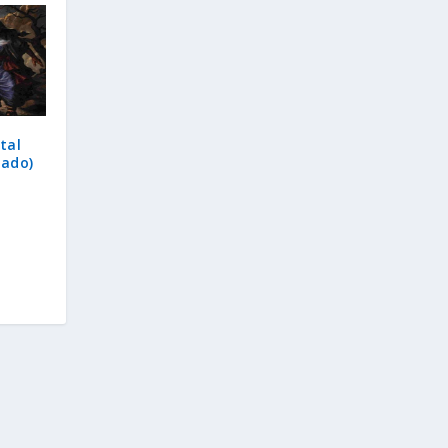
tal
lado)