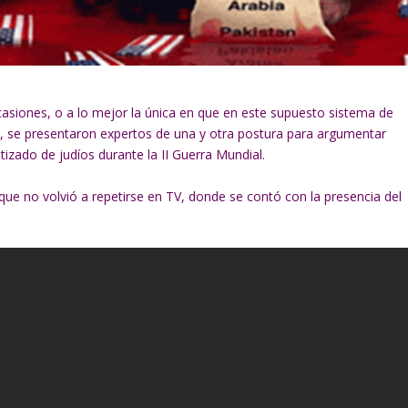
ocasiones, o a lo mejor la única en que en este supuesto sistema de
as, se presentaron expertos de una y otra postura para argumentar
tizado de judíos durante la II Guerra Mundial.
 no volvió a repetirse en TV, donde se contó con la presencia del