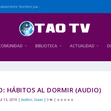
Sabiamente Nombre par...
COMUNIDAD
BIBLIOTECA
ACTUALIDAD
D
IO: HÁBITOS AL DORMIR (AUDIO)
Jul 13, 2016
|
Audios
,
Guias
|
0
|