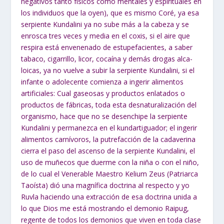
negativos tanto físicos como mentales y espirituales en
los individuos que la oyen), que es mismo Coré, ya esa
serpiente Kundalini ya no sube más a la cabeza y se
enrosca tres veces y media en el coxis, si el aire que
respira está envenenado de estupefacientes, a saber
tabaco, cigarrillo, licor, cocaína y demás drogas alca-
loicas, ya no vuelve a subir la serpiente Kundalini, si el
infante o adolecente comienza a ingerir alimentos
artificiales: Cual gaseosas y productos enlatados o
productos de fábricas, toda esta desnaturalización del
organismo, hace que no se desenchipe la serpiente
Kundalini y permanezca en el kundartiguador; el ingerir
alimentos carnívoros, la putrefacción de la cadaverina
cierra el paso del ascenso de la serpiente Kundalini, el
uso de muñecos que duerme con la niña o con el niño,
de lo cual el Venerable Maestro Kelium Zeus (Patriarca
Taoísta) dió una magnífica doctrina al respecto y yo
Ruvla haciendo una extracción de esa doctrina unida a
lo que Dios me está mostrando el demonio Raipug,
regente de todos los demonios que viven en toda clase