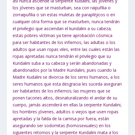
así nunca asciende la serpiente Kudalini, las jóvenes y
los jóvenes que se masturban, sea con raipufilia o
zorraipufilia o sin estas muletas de parapléjicos o en
cualquier otra forma que se masturben, nunca tendrán
el privilegio que asciendan el kundalini a su cabeza;
estas pobres víctimas ya tiene aprobación cósmica
para ser habitantes de los infiernos, las adultas o los
adultos que usan ropas viles, entre las cuales están las
ropas apretadas nunca tendrán el privilegio que su
Kundalini suba a su cabeza y serán abandonadas y
abandonados por la Madre Kundalini, pues cuando la
Madre Kudalini se divorcia de los seres humanos, a los
seres humanos que esta desgracia les suceda aseguran
ser habitantes de los infiernos; las mujeres que se
ponen tacones altos, desnaturalizando el andar de su
cuerpo, jamás ascenderá en ellas la serpiente Kundalini,
los hombres jóvenes, adultos o viejos que usen ropas
apretadas y la falda de la camisa por fuera, están
asegurando ser sodomitas (homosexuales) en los
siguientes retornos y la serpiente Kundalini mata a los