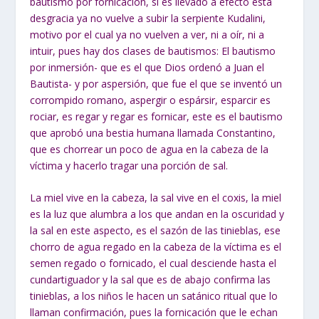
bautismo por fornicación, si es llevado a efecto esta
desgracia ya no vuelve a subir la serpiente Kudalini,
motivo por el cual ya no vuelven a ver, ni a oír, ni a
intuir, pues hay dos clases de bautismos: El bautismo
por inmersión- que es el que Dios ordenó a Juan el
Bautista- y por aspersión, que fue el que se inventó un
corrompido romano, aspergir o espársir, esparcir es
rociar, es regar y regar es fornicar, este es el bautismo
que aprobó una bestia humana llamada Constantino,
que es chorrear un poco de agua en la cabeza de la
víctima y hacerlo tragar una porción de sal.
La miel vive en la cabeza, la sal vive en el coxis, la miel
es la luz que alumbra a los que andan en la oscuridad y
la sal en este aspecto, es el sazón de las tinieblas, ese
chorro de agua regado en la cabeza de la víctima es el
semen regado o fornicado, el cual desciende hasta el
cundartiguador y la sal que es de abajo confirma las
tinieblas, a los niños le hacen un satánico ritual que lo
llaman confirmación, pues la fornicación que le echan