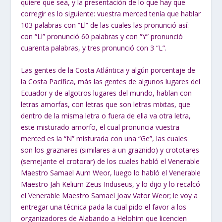
quiere que sea, y la presentación de lo que hay que
corregir es lo siguiente: vuestra merced tenía que hablar
103 palabras con “Ll” de las cuales las pronunció así:
con “Ll” pronunció 60 palabras y con “Y” pronunció
cuarenta palabras, y tres pronunció con 3 “L”.
Las gentes de la Costa Atlántica y algún porcentaje de
la Costa Pacífica, más las gentes de algunos lugares del
Ecuador y de algotros lugares del mundo, hablan con
letras amorfas, con letras que son letras mixtas, que
dentro de la misma letra o fuera de ella va otra letra,
este misturado amorfo, el cual pronuncia vuestra
merced es la “N” misturada con una “Ge”, las cuales
son los graznares (similares a un graznido) y crototares
(semejante el crotorar) de los cuales habló el Venerable
Maestro Samael Aum Weor, luego lo habló el Venerable
Maestro Jah Kelium Zeus Induseus, y lo dijo y lo recalcó
el Venerable Maestro Samael Joav Vator Weor; le voy a
entregar una técnica pada la cual pido el favor a los
organizadores de Alabando a Helohim que licencien