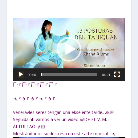
Reproductor
de
vídeo
00:00
04:21
🏳🚩🏳🚩🏳🚩🏳🚩🏳🚩
🤺🚩🤺🚩🤺🚩🤺🚩🤺🚩
Veneravles seres tengan una ekselente tarde.. 🙏🏼
Seguidainti vamos a ver un video 💻DE EL V. M.
ALTULTAO 👴🏻
Mostrándonos su destresa en este arte marsial.. 🤺