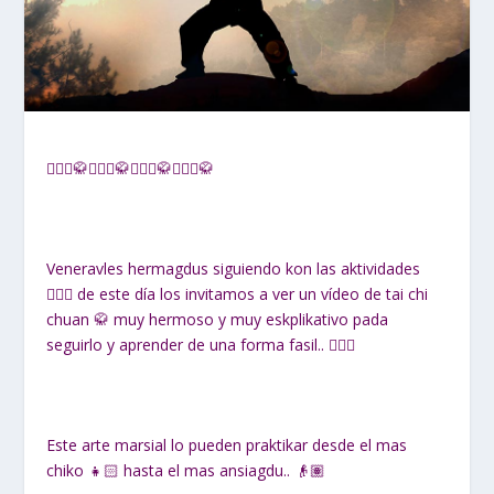
🧘🏼‍♀🥋🧘🏼‍♀🥋🧘🏼‍♀🥋🧘🏼‍♀🥋
Veneravles hermagdus siguiendo kon las aktividades
🤸🏽‍♀ de este día los invitamos a ver un vídeo de tai chi
chuan 🥋 muy hermoso y muy eskplikativo pada
seguirlo y aprender de una forma fasil.. 🙋🏻‍♂
Este arte marsial lo pueden praktikar desde el mas
chiko 👧🏻 hasta el mas ansiagdu.. 👴🏽