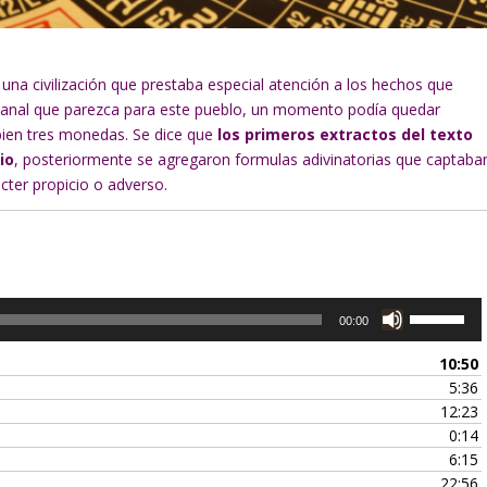
, una civilización que prestaba especial atención a los hechos que
 banal que parezca para este pueblo, un momento podía quedar
bien tres monedas. Se dice que
los primeros extractos del texto
io
, posteriormente se agregaron formulas adivinatorias que captaba
ácter propicio o adverso.
U
00:00
t
i
10:50
l
5:36
i
12:23
z
0:14
a
6:15
l
22:56