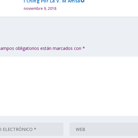
I Ching Por La V. M Amsa🌻
noviembre 9, 2018
campos obligatorios están marcados con
*