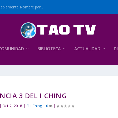
Sabiamente Nombre par...
COMUNIDAD
BIBLIOTECA
ACTUALIDAD
D
CIA 3 DEL I CHING
|
Oct 2, 2018
|
El I Ching
|
0
|