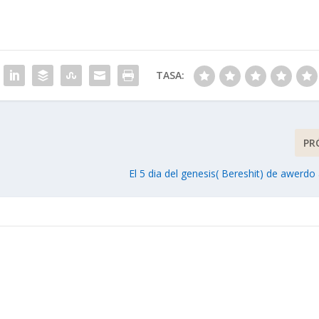
s
m
i
n
u
TASA:
i
r
e
l
v
PR
o
l
El 5 dia del genesis( Bereshit) de awerdo
u
m
e
n
.