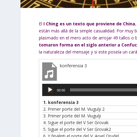
El
I Ching es un texto que proviene de China
están más allá de la simple casualidad. Por muy
plasmado en el mero acto de arrojar 49 tallos o 
tomaron forma en el siglo anterior a Confuc
la naturaleza del mensaje y si este poseía un car
konferensia 3
Reproductor
00:00
de
audio
1.
konferensia 3
2.
Primer porte del M. Viugulji 2
3.
Primer porte del M. Viugulji
4.
Sigue el porte del V Ser Grovak
5.
Sigue el porte del V Ser Grovak2
6.
Y finalinti el porte del V. Arvel Orudel