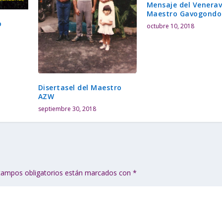
Mensaje del Venerav
a
Maestro Gavogondo
r
o
octubre 10, 2018
o
d
i
s
m
i
Disertasel del Maestro
n
AZW
u
septiembre 30, 2018
i
r
e
l
v
o
campos obligatorios están marcados con
*
l
u
m
e
n