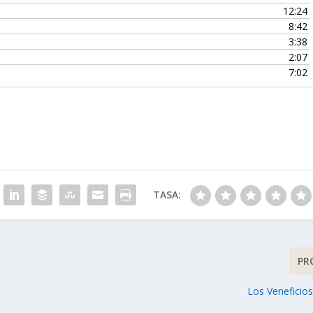
l
12:24
i
8:42
z
3:38
a
2:07
l
7:02
a
s
t
e
c
l
a
s
TASA:
d
e
f
l
e
PR
c
h
Los Veneficios
a
a