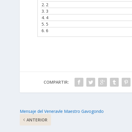
2.
2
3.
3
4.
4
5.
5
6.
6
COMPARTIR:
Mensaje del Veneravle Maestro Gavogondo
ANTERIOR