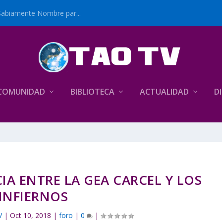
Sabiamente Nombre par...
COMUNIDAD
BIBLIOTECA
ACTUALIDAD
D
CIA ENTRE LA GEA CARCEL Y LOS
INFIERNOS
V
|
Oct 10, 2018
|
foro
|
0
|