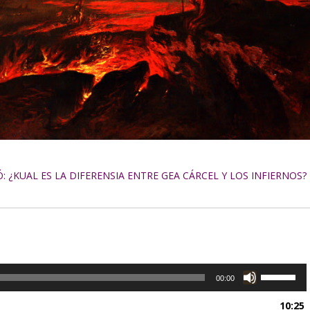
¿KUAL ES LA DIFERENSIA ENTRE GEA CÁRCEL Y LOS INFIERNOS?
U
00:00
t
i
10:25