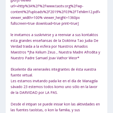
[pdfjs-viewer
url=»http%3A%2F%2Fwww.taotv.org%2Fwp-
content%2Fuploads%2F2019%2F03%2FTehilim12.pdf»
viewer_width=100% viewer_height=1360px
fullscreen=true download=true print=true]
le invitamos a suskrivirse y a reenviar a sus kontaktos
esta grandes enseñansas de la Doktrina Tao Judia De
Verdad traida a la esfera por Nuestros Amados
Maestros *Jha Kelium Zeus , Nuestra Madre Afrodita y
Nuestro Padre Samael Joav Vathor Weor*
Ekselente día veneravles integrantes de ésta vuestra
fuente virtual.
Les estamos invitando pada ke en el día de Managda
sávado 23 estemos todos komo uno sólo en la lavor
de la DARVIDAD por LA PAS.
Desde el intipan se puede inisiar kon las aktividades en
las fuentes taoístas, o kon la familia, y sus