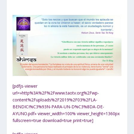
[pdfjs-viewer
url=»http%3A%2F%2Fwww.taotv.org%2Fwp-
content%2Fuploads%2F2019%2F03%2FLA-
BENDICI%C3%93N-PARA-UN-D%C3%8DA-DE-
AYUNO.pdf» viewer_width=100% viewer_height=1360px
fullscreen=true download=true print=true]