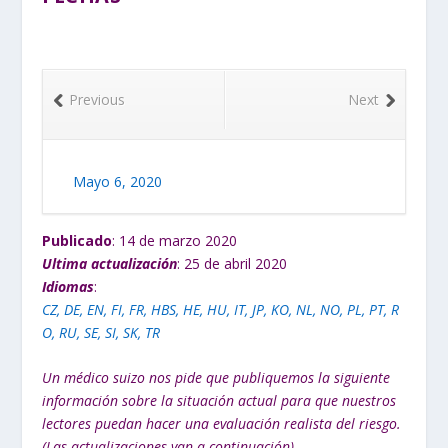
Previous
Next
Mayo 6, 2020
Publicado
: 14 de marzo 2020
Ultima actualización
: 25 de abril 2020
Idiomas
:
CZ
,
DE
,
EN
,
FI
,
FR
,
HBS
,
HE
,
HU
,
IT
,
JP
,
KO
,
NL
,
NO
,
PL
,
PT
,
R
O
,
RU
,
SE
,
SI
,
SK
,
TR
Un médico suizo nos pide que publiquemos la siguiente
información sobre la situación actual para que nuestros
lectores puedan hacer una evaluación realista del riesgo.
(Las actualizaciones van a continuación)