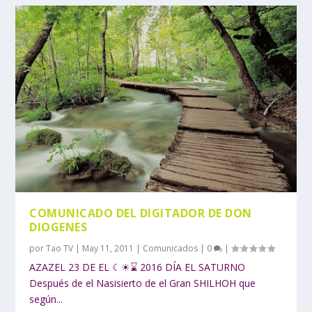
COMUNICADO DEL DIGITADOR DE DON
DIOGENES
por
Tao TV
|
May 11, 2011
|
Comunicados
|
0
|
AZAZEL 23 DE EL ☾☀⌛ 2016 DÍA EL SATURNO
Después de el Nasisierto de el Gran SHILHOH que
según...