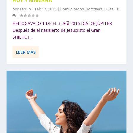
HOY Y MAÑANA
por
Tao TV
|
Feb 17, 2015
|
Comunicados
,
Doctrinas
,
Guias
|
0
|
HELIOGAVALO 1 DE EL ☾☀⌛ 2016 DÍA DE JÚPITER
Después de el nasisierto de Jesucristo el Gran
SHILHOH...
LEER MÁS