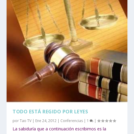
TODO ESTÁ REGIDO POR LEYES
por
Tao TV
|
Ene 24, 2012
|
Conferencias
|
1
|
La sabiduría que a continuación escribimos es la