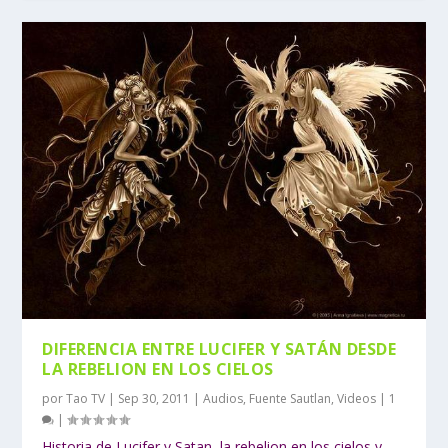
DIFERENCIA ENTRE LUCIFER Y SATÁN DESDE
LA REBELION EN LOS CIELOS
por
Tao TV
|
Sep 30, 2011
|
Audios
,
Fuente Sautlan
,
Videos
|
1
|
Historia de Lucifer y Satan, la rebelion en los cielos y