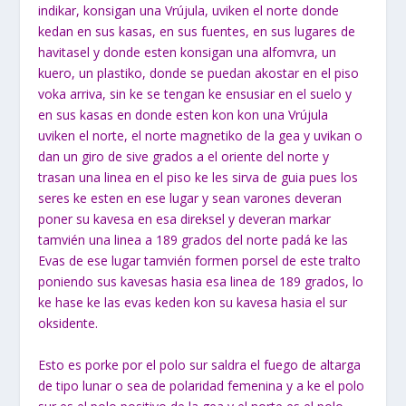
indikar, konsigan una Vrújula, uviken el norte donde
kedan en sus kasas, en sus fuentes, en sus lugares de
havitasel y donde esten konsigan una alfomvra, un
kuero, un plastiko, donde se puedan akostar en el piso
voka arriva, sin ke se tengan ke ensusiar en el suelo y
en sus kasas en donde esten kon kon una Vrújula
uviken el norte, el norte magnetiko de la gea y uvikan o
dan un giro de sive grados a el oriente del norte y
trasan una linea en el piso ke les sirva de guia pues los
seres ke esten en ese lugar y sean varones deveran
poner su kavesa en esa direksel y deveran markar
tamvién una linea a 189 grados del norte padá ke las
Evas de ese lugar tamvién formen porsel de este tralto
poniendo sus kavesas hasia esa linea de 189 grados, lo
ke hase ke las evas keden kon su kavesa hasia el sur
oksidente.
Esto es porke por el polo sur saldra el fuego de altarga
de tipo lunar o sea de polaridad femenina y a ke el polo