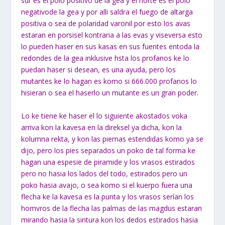
sur es el polo positivo de la gea y el norte es el polo
negativode la gea y por alli saldra el fuego de altarga
positiva o sea de polaridad varonil por esto los avas
estaran en porsisel kontraria a las evas y viseversa esto
lo pueden haser en sus kasas en sus fuentes entoda la
redondes de la gea inklusive hsta los profanos ke lo
puedan haser si desean, es una ayuda, pero los
mutantes ke lo hagan es komo si 666.000 profanos lo
hisieran o sea el haserlo un mutante es un gran poder.
Lo ke tiene ke haser el lo siguiente akostados voka
arriva kon la kavesa en la direksel ya dicha, kon la
kolumna rekta, y kon las piernas estendidas komo ya se
dijo, pero los pies separados un poko de tal forma ke
hagan una espesie de piramide y los vrasos estirados
pero no hasia los lados del todo, estirados pero un
poko hasia avajo, o sea komo si el kuerpo fuera una
flecha ke la kavesa es la punta y los vrasos serían los
homvros de la flecha las palmas de las magdus estaran
mirando hasia la sintura kon los dedos estirados hasia