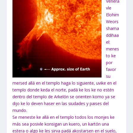
Venera
vle
Elohim
Weors
shama
ddihaa
el:
menes
to ke
por
favor
su
mersed allá en el templo haga lo siguiente, uvike en el
templo donde keda el norte, padá ke los ke no estén
dentro del templo de Arkelón se orienten komo ya se
dijo ke lo deven haser en las siudades y paises del
mundo.
Se meneste ke allá en el templo todos los monjes ke
más sea posivle konsigan un kuero, un kartón una
estera o algo ke les sirva padá akostarsen en el suelo,