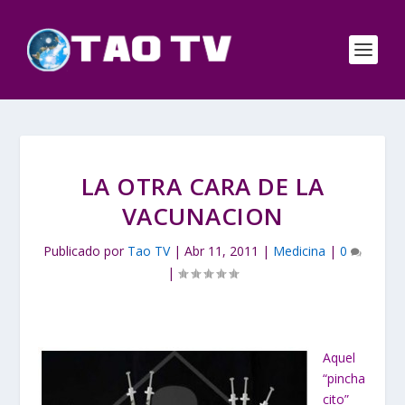
LA OTRA CARA DE LA
VACUNACION
Publicado por
Tao TV
|
Abr 11, 2011
|
Medicina
|
0
|
Aquel
“pincha
cito”