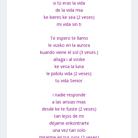
si tú eras la vida
de la vida mia
ke kieres ke sea (2 veses)
mi vida sin ti
Te espero te llamo
le vusko en la aurora
kuando viene el sol (3 veses.)
alIaga i al voske
ke vesa la luna
le pidolu vida (2 veses)
tu vida Senior
i nadie responde
a las ansias mias
desde ke te fuiste (2 veses)
tan lejos de mi
déjame enkontrarte
una vez tan solo
mirarme en tus ojos (2 veses)