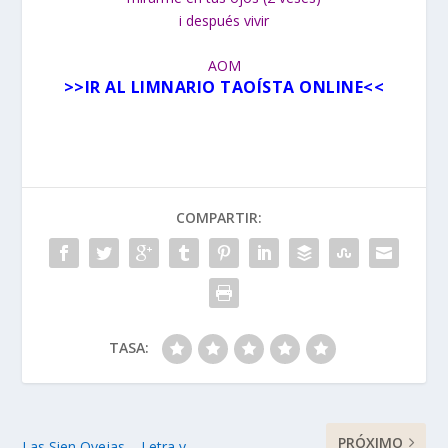
i después vivir
AOM
>>
IR AL LIMNARIO TAOÍSTA ONLINE
<<
COMPARTIR:
TASA:
PRÓXIMO
Las Sien Ovejas – Letra y