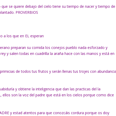
o que se quiere debajo del cielo tiene su tiempo de nacer y tiempo de
o plantado. PROVERBIOS
do a los que en EL esperan
 verano preparan su comida los conejos pueblo nada esforzado y
 rey y salen todas en cuadrilla la araña hace con las manos y está en
primicias de todos tus frutos y serán llenas tus trojes con abundanci
biduría y obtiene la inteligencia que dan las practicas del la
os son la voz del padre que está en los cielos porque como dice
el PADRE y estad atentos para que conozcáis cordura porque os doy