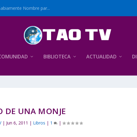
Sabiamente Nombre par...
COMUNIDAD
BIBLIOTECA
ACTUALIDAD
D
O DE UNA MONJE
V
|
Jun 6, 2011
|
Libros
|
1
|