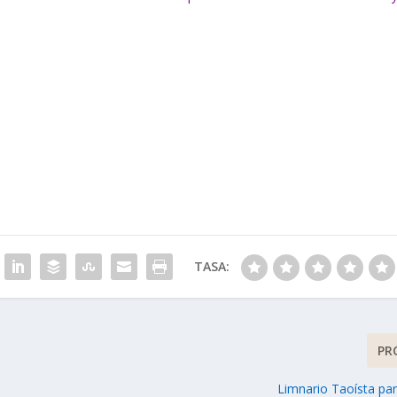
TASA:
PR
Limnario Taoísta par