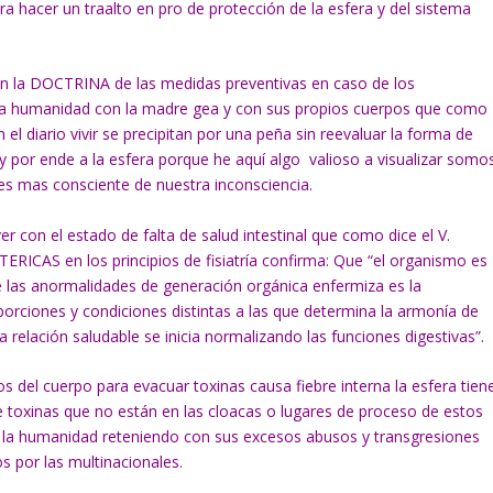
ra hacer un traalto en pro de protección de la esfera y del sistema
con la DOCTRINA de las medidas preventivas en caso de los
 la humanidad con la madre gea y con sus propios cuerpos que como
l diario vivir se precipitan por una peña sin reevaluar la forma de
s y por ende a la esfera porque he aquí algo valioso a visualizar somo
 es mas consciente de nuestra inconsciencia.
r con el estado de falta de salud intestinal que como dice el V.
AS en los principios de fisiatría confirma: Que “el organismo es
e las anormalidades de generación orgánica enfermiza es la
orciones y condiciones distintas a las que determina la armonía de
a relación saludable se inicia normalizando las funciones digestivas”.
s del cuerpo para evacuar toxinas causa fiebre interna la esfera tien
 toxinas que no están en las cloacas o lugares de proceso de estos
 la humanidad reteniendo con sus excesos abusos y transgresiones
s por las multinacionales.