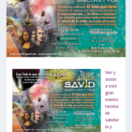
Ven y
asiste
a este
gran
evento
taoista
de
sabidur
ía y