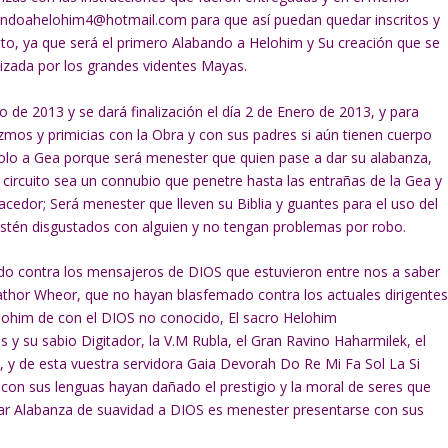
avandoahelohim4@hotmail.com para que así puedan quedar inscritos y
to, ya que será el primero Alabando a Helohim y Su creación que se
tizada por los grandes videntes Mayas.
o de 2013 y se dará finalización el día 2 de Enero de 2013, y para
ezmos y primicias con la Obra y con sus padres si aún tienen cuerpo
polo a Gea porque será menester que quien pase a dar su alabanza,
 circuito sea un connubio que penetre hasta las entrañas de la Gea y
cedor; Será menester que lleven su Biblia y guantes para el uso del
stén disgustados con alguien y no tengan problemas por robo.
do contra los mensajeros de DIOS que estuvieron entre nos a saber
thor Wheor, que no hayan blasfemado contra los actuales dirigente
lohim de con el DIOS no conocido, El sacro Helohim
 su sabio Digitador, la V.M Rubla, el Gran Ravino Haharmilek, el
y de esta vuestra servidora Gaia Devorah Do Re Mi Fa Sol La Si
 con sus lenguas hayan dañado el prestigio y la moral de seres que
var Alabanza de suavidad a DIOS es menester presentarse con sus