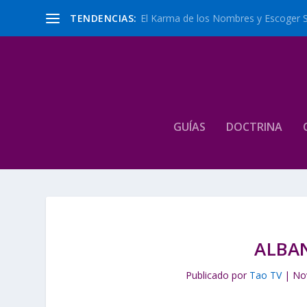
TENDENCIAS:
El Karma de los Nombres y Escoger 
GUÍAS
DOCTRINA
ALBA
Publicado por
Tao TV
|
No