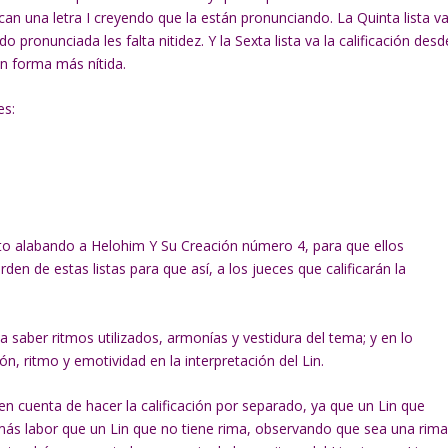
an una letra I creyendo que la están pronunciando. La Quinta lista v
o pronunciada les falta nitidez. Y la Sexta lista va la calificación desd
en forma más nítida.
es:
to alabando a Helohim Y Su Creación número 4, para que ellos
den de estas listas para que así, a los jueces que calificarán la
 a saber ritmos utilizados, armonías y vestidura del tema; y en lo
ión, ritmo y emotividad en la interpretación del Lin.
n en cuenta de hacer la calificación por separado, ya que un Lin que
 más labor que un Lin que no tiene rima, observando que sea una rim