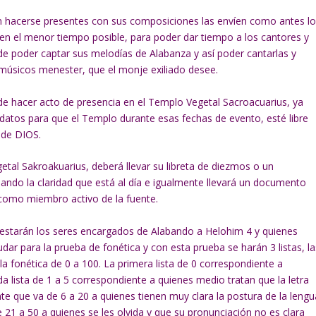
n hacerse presentes con sus composiciones las envíen como antes l
en el menor tiempo posible, para poder dar tiempo a los cantores y
e poder captar sus melodías de Alabanza y así poder cantarlas y
músicos menester, que el monje exiliado desee.
de hacer acto de presencia en el Templo Vegetal Sacroacuarius, ya
 datos para que el Templo durante esas fechas de evento, esté libre
 de DIOS.
etal Sakroakuarius, deberá llevar su libreta de diezmos o un
do la claridad que está al día e igualmente llevará un documento
á como miembro activo de la fuente.
 estarán los seres encargados de Alabando a Helohim 4 y quienes
dar para la prueba de fonética y con esta prueba se harán 3 listas, la
a fonética de 0 a 100. La primera lista de 0 correspondiente a
da lista de 1 a 5 correspondiente a quienes medio tratan que la letra
nte que va de 6 a 20 a quienes tienen muy clara la postura de la lengu
de 21 a 50 a quienes se les olvida y que su pronunciación no es clara