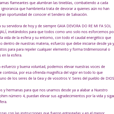
llamas flameantes que alumbran las tinieblas, combatiendo a cada
la ignorancia que hambrienta trata de devorar a quienes aún no han
 gran oportunidad de conocer el Sendero de Salvación.
a su servidora de hoy y de siempre GAIA DEVORA DO RE MI FA SOL
JALÍ, invitándolos para que todos como uno solo nos esforcemos po
a vida de la esfera y su entorno, con todo el caudal energético que
do dentro de nuestras materia, esfuerzo que debe iniciarse desde ya 
listos para para repeler cualquier elemento y forma tridimensional o
 en la esfera.
n esfuerzo y buena voluntad, podemos elevar nuestras voces de
 continúa, por esa ofrenda magnífica del vigor en todo lo que
a uno de los seres de la Gea y de vosotros V. Seres del pueblo de DIOS
os y hermanas para que nos unamos desde ya a alabar a Nuestro
ohim número 4, puedan elevar sus agradecimientos por la vida y siga
fera.
nzas con las instrucciones que fueron entregadas y en el menor