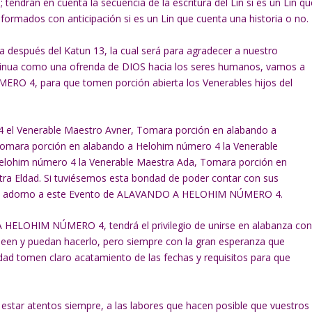
tendrán en cuenta la secuencia de la escritura del Lin si es un Lin qu
formados con anticipación si es un Lin que cuenta una historia o no.
después del Katun 13, la cual será para agradecer a nuestro
ontinua como una ofrenda de DIOS hacia los seres humanos, vamos a
RO 4, para que tomen porción abierta los Venerables hijos del
 el Venerable Maestro Avner, Tomara porción en alabando a
Tomara porción en alabando a Helohim número 4 la Venerable
elohim número 4 la Venerable Maestra Ada, Tomara porción en
ra Eldad. Si tuviésemos esta bondad de poder contar con sus
imo adorno a este Evento de ALAVANDO A HELOHIM NÚMERO 4.
HELOHIM NÚMERO 4, tendrá el privilegio de unirse en alabanza co
deseen y puedan hacerlo, pero siempre con la gran esperanza que
dad tomen claro acatamiento de las fechas y requisitos para que
 estar atentos siempre, a las labores que hacen posible que vuestros