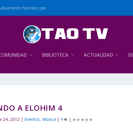
Sabiamente Nombre par...
COMUNIDAD
BIBLIOTECA
ACTUALIDAD
D
NDO A ELOHIM 4
v 24, 2012
|
Eventos
,
Música
|
4
|