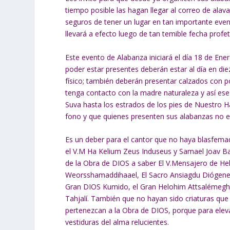
tiempo posible las hagan llegar al correo de al
seguros de tener un lugar en tan importante even
llevará a efecto luego de tan temible fecha profe
Este evento de Alabanza iniciará el día 18 de Ener
poder estar presentes deberán estar al día en di
físico; también deberán presentar calzados con 
tenga contacto con la madre naturaleza y así ese
Suva hasta los estrados de los pies de Nuestro Ha
fono y que quienes presenten sus alabanzas no e
Es un deber para el cantor que no haya blasfema
el V.M Ha Kelium Zeus Induseus y Samael Joav Ba
de la Obra de DIOS a saber El V.Mensajero de He
Weorsshamaddihaael, El Sacro Ansiagdu Diógenes y
Gran DIOS Kumido, el Gran Helohim Attsalémegh, 
Tahjalí. También que no hayan sido criaturas que
pertenezcan a la Obra de DIOS, porque para ele
vestiduras del alma relucientes.