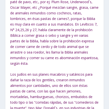
paté de pavo, etc., por ej: Plum Rose, Underwood´s,
Oscar Mayer, etc ¿Porqué mezclan sangre, grasa, carne
de animales inmundos como cochinos, ratas,
lombrices, en ésas pastas de carnes?, porque la Biblia
es muy clara en cuanto a sus mandatos.
En Levíticos 7,
N° 24,25,26 y 27, habla claramente de la prohibición
Bíblica a comer grasa o sebo y sangre y en varias
partes de la Biblia, habla sobre la
prohibición expresa
de comer carne de cerdo y de todo animal que se
arrastre o
sea roedor, les llama la Biblia animales
inmundos y comer su carne es abominación
espantosa,
según ésta.
Los judíos en
sus planes macabros y satánicos
para
dañar la raza de los gentiles, crearon inmundos
alimentos por cantidades, uno de ellos son éstas
pastas de carne, con las que hacen jamones,
mortadelas, hamburguesas, chorizos, embutidos de
todo tipo o las “comidas rápidas, de sus “comederos de
la muerte”, tipo Mac Donald´s, en sus industrias de la