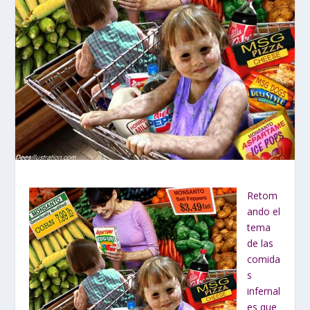
Retom
ando el
tema
de las
comida
s
infernal
es que