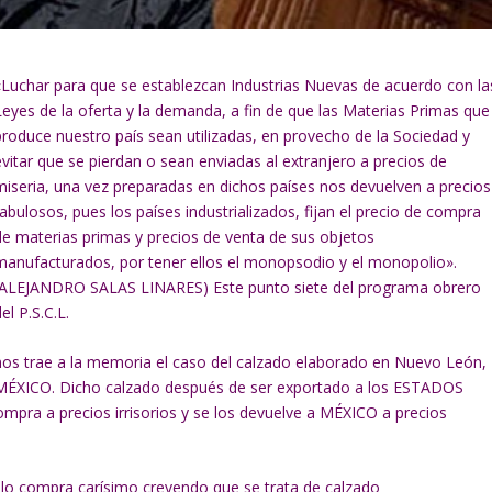
«Luchar para que se establezcan Industrias Nuevas de acuerdo con la
Leyes de la oferta y la demanda, a fin de que las Materias Primas que
produce nuestro país sean utilizadas, en provecho de la Sociedad y
evitar que se pierdan o sean enviadas al extranjero a precios de
miseria, una vez preparadas en dichos países nos devuelven a precios
fabulosos, pues los países industrializados, fijan el precio de compra
de materias primas y precios de venta de sus objetos
manufacturados, por tener ellos el monopsodio y el monopolio».
(ALEJANDRO SALAS LINARES) Este punto siete del programa obrero
el P.S.C.L.
nos trae a la memoria el caso del calzado elaborado en Nuevo León,
MÉXICO. Dicho calzado después de ser exportado a los ESTADOS
pra a precios irrisorios y se los devuelve a MÉXICO a precios
lo compra carísimo creyendo que se trata de calzado