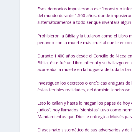
Esos demonios impusieron a ese “monstruo inferna
del mundo durante 1.500 años, donde impusieron 
sistemáticamente a todo ser que inventara algún de
Prohibieron la Biblia y la titularon como el Libr
penando con la muerte más cruel al que le encont
Durante 1.400 años desde el Concilio de Nicea en
Biblia, éste fué un Libro infernal y su hallazgo en
acarreaba la muerte en la hoguera de toda la famil
Investiguen los decretos o encíclicas antiguas de 
éstas terribles realidades, del dominio tenebroso 
Esto lo callan y hasta lo niegan los papas de hoy 
judios”, hoy llamados “sionistas” tuvo como nor
Mandamientos que Dios le entregó a Moisés para 
El asesinato sistemático de sus adversarios y de l