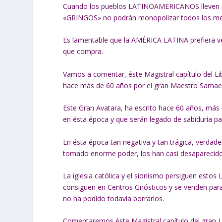
Cuando los pueblos LATINOAMERICANOS lleven al
«GRINGOS» no podrán monopolizar todos los mer
Es lamentable que la AMÉRICA LATINA prefiera ven
que compra.
Vamos a comentar, éste Magistral capítulo del Lib
hace más de 60 años por el gran Maestro Samael 
Este Gran Avatara, ha escrito hace 60 años, más d
en ésta época y que serán legado de sabiduría par
En ésta época tan negativa y tan trágica, verdade
tomado enorme poder, los han casi desaparecido d
La iglesia católica y el sionismo persiguen estos 
consiguen en Centros Gnósticos y se venden para m
no ha podido todavía borrarlos.
Comentaremos éste Magistral capítulo del gran Libr