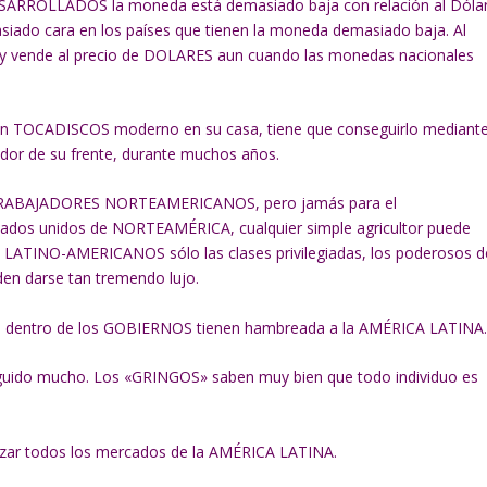
DESARROLLADOS la moneda está demasiado baja con relación al Dólar
iado cara en los países que tienen la moneda demasiado baja. Al
 y vende al precio de DOLARES aun cuando las monedas nacionales
o un TOCADISCOS moderno en su casa, tiene que conseguirlo mediant
 sudor de su frente, durante muchos años.
os TRABAJADORES NORTEAMERICANOS, pero jamás para el
os unidos de NORTEAMÉRICA, cualquier simple agricultor puede
s LATINO-AMERICANOS sólo las clases privilegiadas, los poderosos d
den darse tan tremendo lujo.
 dentro de los GOBIERNOS tienen hambreada a la AMÉRICA LATINA
uido mucho. Los «GRINGOS» saben muy bien que todo individuo es
zar todos los mercados de la AMÉRICA LATINA.