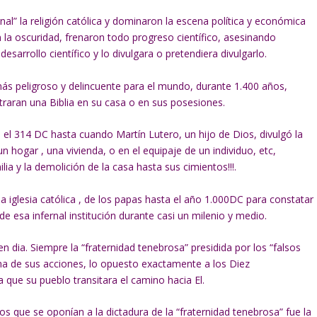
l” la religión católica y dominaron la escena política y económica
la oscuridad, frenaron todo progreso científico, asesinando
sarrollo científico y lo divulgara o pretendiera divulgarlo.
o más peligroso y delincuente para el mundo, durante 1.400 años,
raran una Biblia en su casa o en sus posesiones.
 el 314 DC hasta cuando Martín Lutero, un hijo de Dios, divulgó la
 un hogar , una vivienda, o en el equipaje de un individuo, etc,
ia y la demolición de la casa hasta sus cimientos!!!.
la iglesia católica , de los papas hasta el año 1.000DC para constatar
de esa infernal institución durante casi un milenio y medio.
en dia. Siempre la “fraternidad tenebrosa” presidida por los “falsos
ma de sus acciones, lo opuesto exactamente a los Diez
que su pueblo transitara el camino hacia El.
os que se oponían a la dictadura de la “fraternidad tenebrosa” fue la