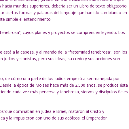
y hacia mundos superiores, debería ser un Libro de texto obligatorio
rar ciertas formas y palabras del lenguaje que han ido cambiando en
nte simple el entendimiento.
d tenebrosa”, cuyos planes y proyectos se comprenden leyendo: Los
 está a la cabeza, y al mando de la “fraternidad tenebrosa”, son los
 judios y sionistas, pero sus ideas, su credo y sus acciones son
io, de cómo una parte de los judios empezó a ser manejada por
 Desde la época de Moisés hace más de 2.500 años, se produce ésta
aciendo cada vez más perversa y tenebrosa, siervos y discípulos fieles
ios”que dominaban en Judea e Israel, mataron al Cristo y
ica y la impusieron con uno de sus acólitos: el Emperador