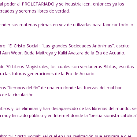
 poder al PROLETARIADO y se industrialicen, entonces ya los
cados y seremos libres de verdad.
der sus materias primas en vez de utilizarlas para fabricar todo lo
ro: “El Cristo Social : “Las grandes Sociedades Anónimas”, escrito
Aun Weor, Buda Maitreya y Kalki Avatara de la Era de Acuario.
e 70 Libros Magistrales, los cuales son verdaderas Biblias, escritas
a las futuras generaciones de la Era de Acuario.
ros “tiempos del fin” de una era donde las fuerzas del mal han
e la circulación.
Libros y los eliminan y han desaparecido de las librerías del mundo, se
uy limitado público y en Internet donde la “bestia sionista-católica
o:”El Cristo Social”, (el cual en una civilización que aspirara a que