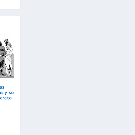
as
os y su
creto