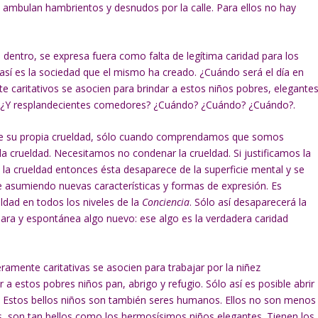
 ambulan hambrientos y desnudos por la calle. Para ellos no hay
dentro, se expresa fuera como falta de legítima caridad para los
 así es la sociedad que el mismo ha creado. ¿Cuándo será el día en
 caritativos se asocien para brindar a estos niños pobres, elegante
s? ¿Y resplandecientes comedores? ¿Cuándo? ¿Cuándo? ¿Cuándo?.
 de su propia crueldad, sólo cuando comprendamos que somos
 crueldad. Necesitamos no condenar la crueldad. Si justificamos la
la crueldad entonces ésta desaparece de la superficie mental y se
 asumiendo nuevas características y formas de expresión. Es
dad en todos los niveles de la
Conciencia
. Sólo así desaparecerá la
lara y espontánea algo nuevo: ese algo es la verdadera caridad
amente caritativas se asocien para trabajar por la niñez
r a estos pobres niños pan, abrigo y refugio. Sólo así es posible abrir
. Estos bellos niños son también seres humanos. Ellos no son menos
, son tan bellos como los hermosísimos niños elegantes. Tienen los