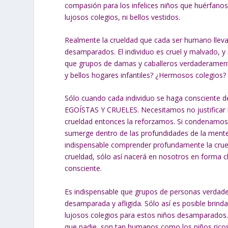
compasión para los infelices niños que huérfanos
lujosos colegios, ni bellos vestidos.
Realmente la crueldad que cada ser humano lleva 
desamparados. El individuo es cruel y malvado, y
que grupos de damas y caballeros verdaderamente
y bellos hogares infantiles? ¿Hermosos colegio
Sólo cuando cada individuo se haga consciente
EGOÍSTAS Y CRUELES. Necesitamos no justificar la
crueldad entonces la reforzamos. Si condenamos 
sumerge dentro de las profundidades de la mente
indispensable comprender profundamente la cruel
crueldad, sólo así nacerá en nosotros en forma c
consciente.
Es indispensable que grupos de personas verdader
desamparada y afligida. Sólo así es posible brinda
lujosos colegios para estos niños desamparados
que nadie, son tan humanos como los niños ricos