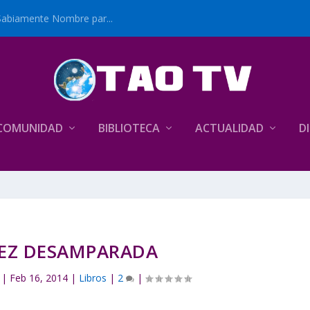
Sabiamente Nombre par...
COMUNIDAD
BIBLIOTECA
ACTUALIDAD
D
ÑEZ DESAMPARADA
|
Feb 16, 2014
|
Libros
|
2
|