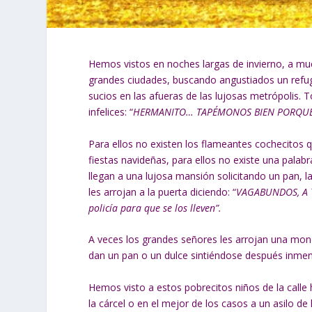
Hemos vistos en noches largas de invierno, a muc
grandes ciudades, buscando angustiados un refu
sucios en las afueras de las lujosas metrópolis. 
infelices: “
HERMANITO… TAPÉMONOS BIEN PORQUE
Para ellos no existen los flameantes cochecitos qu
fiestas navideñas, para ellos no existe una palabr
llegan a una lujosa mansión solicitando un pan, l
les arrojan a la puerta diciendo: “
VAGABUNDOS, A T
policía para que se los lleven”.
A veces los grandes señores les arrojan una mone
dan un pan o un dulce sintiéndose después inmen
Hemos visto a estos pobrecitos niños de la calle
la cárcel o en el mejor de los casos a un asilo d