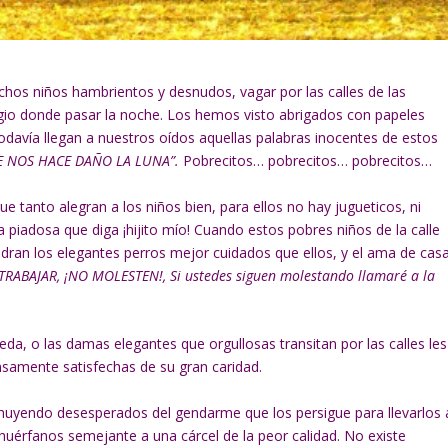
hos niños hambrientos y desnudos, vagar por las calles de las
gio donde pasar la noche. Los hemos visto abrigados con papeles
Todavía llegan a nuestros oídos aquellas palabras inocentes de estos
 NOS HACE DAÑO LA LUNA”.
Pobrecitos… pobrecitos… pobrecitos…
e tanto alegran a los niños bien, para ellos no hay jugueticos, ni
a piadosa que diga ¡hijito mío! Cuando estos pobres niños de la calle
adran los elegantes perros mejor cuidados que ellos, y el ama de cas
RABAJAR, ¡NO MOLESTEN!, Si ustedes siguen molestando llamaré a la
da, o las damas elegantes que orgullosas transitan por las calles les
samente satisfechas de su gran caridad.
 huyendo desesperados del gendarme que los persigue para llevarlos 
e huérfanos semejante a una cárcel de la peor calidad. No existe