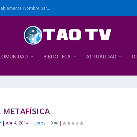
Sabiamente Nombre par...
COMUNIDAD
BIBLIOTECA
ACTUALIDAD
D
A METAFÍSICA
V
|
Abr 4, 2014
|
Libros
|
0
|