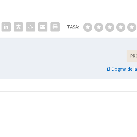
TASA:
PR
El Dogma de la