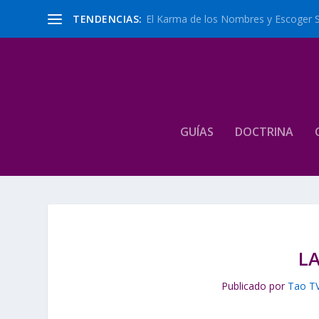
TENDENCIAS:
El Karma de los Nombres y Escoger 
GUÍAS
DOCTRINA
L
Publicado por
Tao T