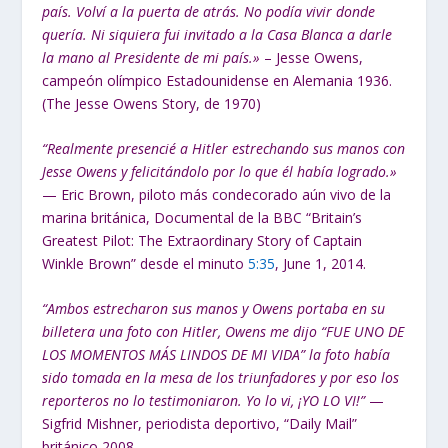
país. Volví a la puerta de atrás. No podía vivir donde
quería. Ni siquiera fui invitado a la Casa Blanca a darle
la mano al Presidente de mi país.»
– Jesse Owens,
campeón olímpico Estadounidense en Alemania 1936.
(The Jesse Owens Story, de 1970)
“Realmente presencié a Hitler estrechando sus manos con
Jesse Owens y felicitándolo por lo que él había logrado.»
— Eric Brown, piloto más condecorado aún vivo de la
marina británica, Documental de la BBC “Britain’s
Greatest Pilot: The Extraordinary Story of Captain
Winkle Brown” desde el minuto
5:35
, June 1, 2014.
“Ambos estrecharon sus manos y Owens portaba en su
billetera una foto con Hitler, Owens me dijo “FUE UNO DE
LOS MOMENTOS MÁS LINDOS DE MI VIDA” la foto había
sido tomada en la mesa de los triunfadores y por eso los
reporteros no lo testimoniaron. Yo lo vi, ¡YO LO VI!”
—
Sigfrid Mishner, periodista deportivo, “Daily Mail”
británico 2008